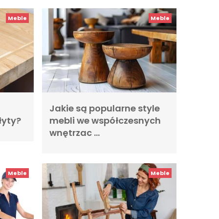
Meble
Meble
Jakie są popularne style
łyty?
mebli we współczesnych
wnętrzac …
Meble
Meble