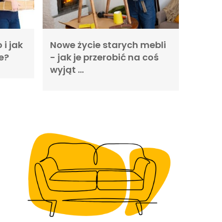
i jak
Nowe życie starych mebli
e?
- jak je przerobić na coś
wyjąt …