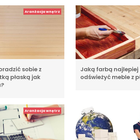
Aranżacja wnętrz
oradzić sobie z
Jaką farbą najlepiej
tką płaską jak
odświeżyć meble z p
a?
Aranżacja wnętrz