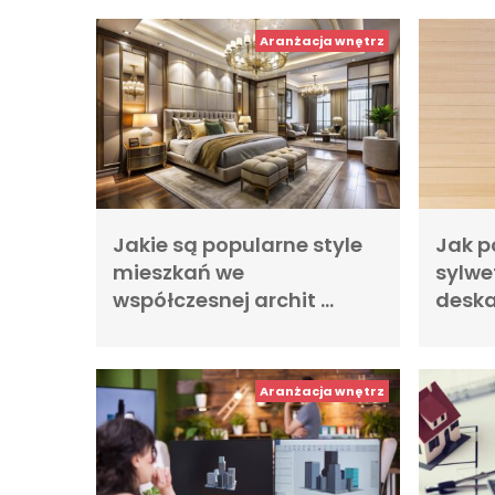
Aranżacja wnętrz
Jakie są popularne style
Jak p
mieszkań we
sylwe
współczesnej archit …
desk
Aranżacja wnętrz