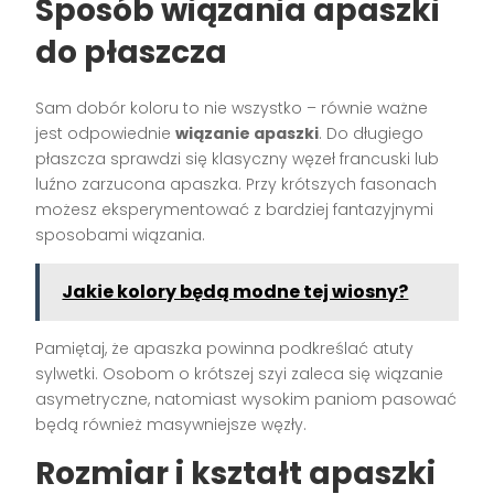
Sposób wiązania apaszki
do płaszcza
Sam dobór koloru to nie wszystko – równie ważne
jest odpowiednie
wiązanie apaszki
. Do długiego
płaszcza sprawdzi się klasyczny węzeł francuski lub
luźno zarzucona apaszka. Przy krótszych fasonach
możesz eksperymentować z bardziej fantazyjnymi
sposobami wiązania.
Jakie kolory będą modne tej wiosny?
Pamiętaj, że apaszka powinna podkreślać atuty
sylwetki. Osobom o krótszej szyi zaleca się wiązanie
asymetryczne, natomiast wysokim paniom pasować
będą również masywniejsze węzły.
Rozmiar i kształt apaszki