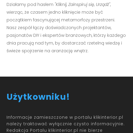
Działamy pod hasłem
"Kliknij, Zainspiruj się, Urządź"
,
wierząc, że czasem jedno kliknięcie może być
początkiem fascynującej metamorfozy przestrzeni.
Nasz zespół łączy doświadczonych projektantów,
pasjonatów DIY i ekspertów branżowych, którzy każdego
dnia pracują nad tym, by dostarczać rzetelną wiedzę i
świeże spojrzenie na aranżację wnętrz.
Użytkowniku!
Informacje zamieszczone w portalu klikinterior.pl
należy traktować wyłącznie czysto informacyjnie.
Redakcja Portalu klikinterior.pl nie bierze