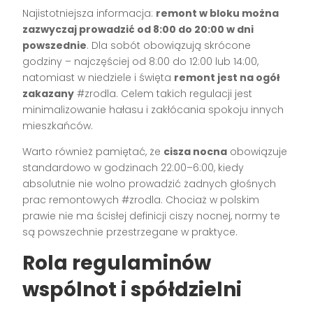
Najistotniejsza informacja:
remont w bloku można
zazwyczaj prowadzić od 8:00 do 20:00 w dni
powszednie
. Dla sobót obowiązują skrócone
godziny – najczęściej od 8:00 do 12:00 lub 14:00,
natomiast w niedziele i święta
remont jest na ogół
zakazany
#zrodla. Celem takich regulacji jest
minimalizowanie hałasu i zakłócania spokoju innych
mieszkańców.
Warto również pamiętać, że
cisza nocna
obowiązuje
standardowo w godzinach 22:00–6:00, kiedy
absolutnie nie wolno prowadzić żadnych głośnych
prac remontowych #zrodla. Chociaż w polskim
prawie nie ma ścisłej definicji ciszy nocnej, normy te
są powszechnie przestrzegane w praktyce.
Rola regulaminów
wspólnot i spółdzielni