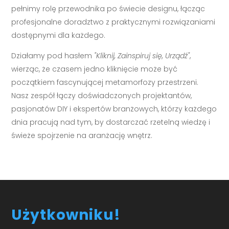
pełnimy rolę przewodnika po świecie designu, łącząc
profesjonalne doradztwo z praktycznymi rozwiązaniami
dostępnymi dla każdego.
Działamy pod hasłem
"Kliknij, Zainspiruj się, Urządź"
,
wierząc, że czasem jedno kliknięcie może być
początkiem fascynującej metamorfozy przestrzeni.
Nasz zespół łączy doświadczonych projektantów,
pasjonatów DIY i ekspertów branżowych, którzy każdego
dnia pracują nad tym, by dostarczać rzetelną wiedzę i
świeże spojrzenie na aranżację wnętrz.
Użytkowniku!