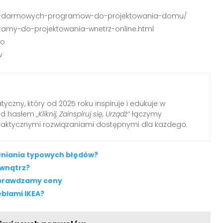
ych-darmowych-programow-do-projektowania-domu/
ramy-do-projektowania-wnetrz-online.html
zo
w
yczny, który od 2025 roku inspiruje i edukuje w
Pod hasłem
„Kliknij, Zainspiruj się, Urządź”
łączymy
raktycznymi rozwiązaniami dostępnymi dla każdego.
łniania typowych błędów?
ewnątrz?
 Sprawdzamy ceny
blami IKEA?