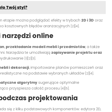
o Twój styl?
 tym etapie można podglądać efekty w trybach
2D i 3D
oraz
yko kosztownych błędów aranżacyjnych
.
[2][4]
 narzędzi online
ian
,
przekładanie modeli mebli i przedmiotów
, a także
ni. Narzędzia te umożliwiają
zapisywanie projektu oraz
wydrukowanie
.
[1][2][3]
ebli i dekoracji
, importowane planów pomieszczeń oraz
torealistyczne na podstawie wybranych układów
.
[2][4]
atyczne algorytmy
sugerujące optymalne
cząco przyspiesza całość procesu
.
[4][5]
 podczas projektowania
ada się z kilku podstawowych komponentów: edytora 2D,