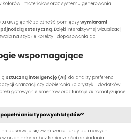
any kolorów i materiałów oraz systemu generowania
jektu uwzględnić zależność pomiędzy
wymiarami
spójnością estetyczną
. Dzięki interaktywnej wizualizacji
zwala na szybkie korekty i dopasowania do
ologie wspomagające
ują
sztuczną inteligencję (AI)
do analizy preferencji
ycji aranżacji czy dobierania kolorystyki i dodatków.
lioteki gotowych elementów oraz funkcje automatyzujące
z popełniania typowych błędów?
ine obserwuje się zwiększenie liczby darmowych
o w przeglądarce, bez konieczności posiadania