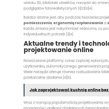
widoku 3D, biblioteki obiektów, narzędzi do zmi
podglądów fotorealistycznych
.
[1][2][3][4]
Bardzo istotne jest, aby podczas tworzenia pro
pomieszczenia
,
ergonomią rozplanowania
a
każda zmiana jest natychmiast widoczna, co po
indywidualnych potrzeb
.
[1][4]
Aktualne trendy i techn
projektowanie online
Nowoczesne platformy coraz częściej wykorzyst
użytkownika, automatycznego generowania propoz
Wiele narzędzi oferuje również rozbudowane bib
powtarzalne działania
.
[4][5]
Jak zaprojektować kuchnię online be
Wraz z rosnącą popularnością projektowania onl
programów i aplikacji działających bezpośredni