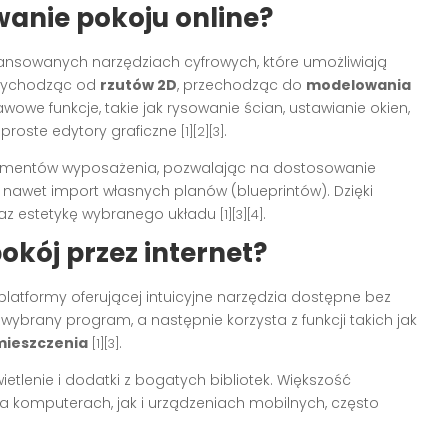
anie pokoju online?
wansowanych narzędziach cyfrowych, które umożliwiają
 wychodząc od
rzutów 2D
, przechodząc do
modelowania
awowe funkcje, takie jak rysowanie ścian, ustawianie okien,
 proste edytory graficzne
.
[1][2][3]
lementów wyposażenia, pozwalając na dostosowanie
 a nawet import własnych planów (blueprintów). Dzięki
az estetykę wybranego układu
.
[1][3][4]
okój przez internet?
latformy oferującej intuicyjne narzędzia dostępne bez
a wybrany program, a następnie korzysta z funkcji takich jak
mieszczenia
.
[1][3]
tlenie i dodatki z bogatych bibliotek. Większość
 komputerach, jak i urządzeniach mobilnych, często