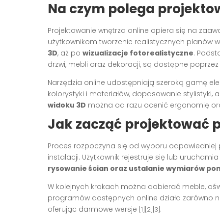
Na czym polega projektow
Projektowanie wnętrza online opiera się na zaa
użytkownikom tworzenie realistycznych planów
3D
, aż po
wizualizacje fotorealistyczne
. Podst
drzwi, mebli oraz dekoracji, są dostępne poprzez
Narzędzia online udostępniają szeroką gamę e
kolorystyki i materiałów, dopasowanie stylistyki,
widoku 3D
można od razu ocenić ergonomię or
Jak zacząć projektować p
Proces rozpoczyna się od wyboru odpowiedniej p
instalacji. Użytkownik rejestruje się lub uruchami
rysowanie ścian oraz ustalanie wymiarów po
W kolejnych krokach można dobierać meble, oświe
programów dostępnych online działa zarówno na
oferując darmowe wersje
.
[1][2][3]