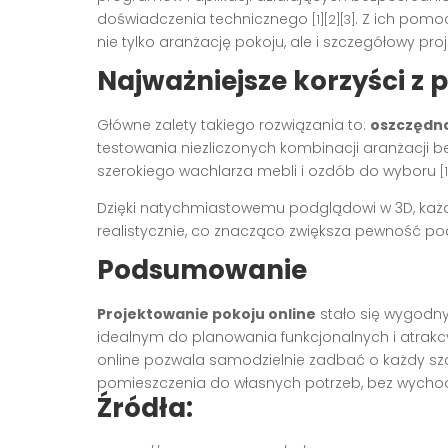
doświadczenia technicznego
. Z ich pomo
[1][2][3]
nie tylko aranżację pokoju, ale i szczegółowy pro
Najważniejsze korzyści z 
Główne zalety takiego rozwiązania to:
oszczędn
testowania niezliczonych kombinacji aranżacji 
szerokiego wachlarza mebli i ozdób do wyboru
[
Dzięki natychmiastowemu podglądowi w 3D, każd
realistycznie, co znacząco zwiększa pewność po
Podsumowanie
Projektowanie pokoju online
stało się wygodn
idealnym do planowania funkcjonalnych i atrakc
online pozwala samodzielnie zadbać o każdy szc
pomieszczenia do własnych potrzeb, bez wych
Źródła: