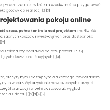
cą, w pełni zdalnie i w krótkim czasie, można przygotować
jekt gotowy do realizacji
.
[2][3]
projektowania pokoju online
ość czasu
,
pełna kontrola nad projektem
, możliwość
bez żadnych kosztów inwestycyjnych oraz dostępność
.
1][2]
a zmiana czy poprawka od razu prezentuje się
djętych decyzji aranżacyjnych
.
[1][3]
ym, precyzyjnym i dostępnym dla każdego rozwiązaniem,
yjnych wnętrz. Wykorzystanie nowoczesnych narzędzi
zegół aranżacji i w pełni dostosować wygląd
odzenia z domu
.
[1][2][3][4][5]