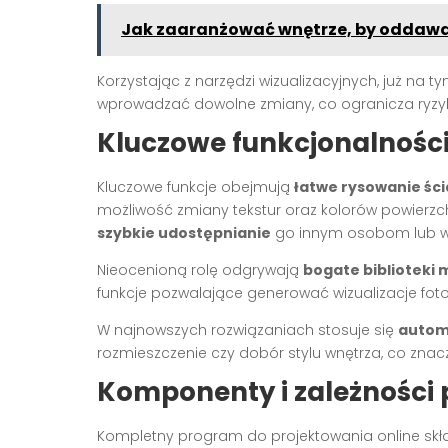
Jak zaaranżować wnętrze, by oddawał
Korzystając z narzędzi wizualizacyjnych, już na
wprowadzać dowolne zmiany, co ogranicza ryz
Kluczowe funkcjonalności
Kluczowe funkcje obejmują
łatwe rysowanie śc
możliwość zmiany tekstur oraz kolorów powierzch
szybkie udostępnianie
go innym osobom lub 
Nieocenioną rolę odgrywają
bogate biblioteki m
funkcje pozwalające generować wizualizacje fo
W najnowszych rozwiązaniach stosuje się
autom
rozmieszczenie czy dobór stylu wnętrza, co zna
Komponenty i zależności
Kompletny program do projektowania online skł