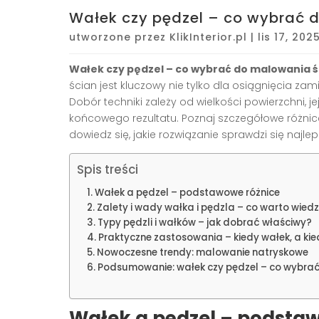
Wałek czy pędzel – co wybrać 
utworzone przez
KlikInterior.pl
|
lis 17, 202
Wałek czy pędzel – co wybrać do malowania ś
ścian jest kluczowy nie tylko dla osiągnięcia zam
Dobór techniki zależy od wielkości powierzchni, j
końcowego rezultatu. Poznaj szczegółowe różnice
dowiedz się, jakie rozwiązanie sprawdzi się najle
Spis treści
Wałek a pędzel – podstawowe różnice
Zalety i wady wałka i pędzla – co warto wiedz
Typy pędzli i wałków – jak dobrać właściwy?
Praktyczne zastosowania – kiedy wałek, a ki
Nowoczesne trendy: malowanie natryskowe
Podsumowanie: wałek czy pędzel – co wybra
Wałek a pędzel – podsta