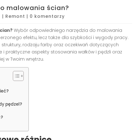
do malowania ścian?
5
|
Remont
|
0 komentarzy
cian?
Wybór odpowiedniego narzędzia do malowania
ierzonego efektu, lecz także dla szybkości i wygody pracy.
ej struktury, rodzaju farby oraz oczekiwań dotyczących
 i praktyczne aspekty stosowania wałków i pędzli oraz
piej w Twoim wnętrzu.
ieć?
edy pędzel?
ć?
wowe różnice