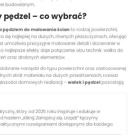
pie budowlanym.
 pędzel – co wybrać?
a pędzlem do malowania ścian
to rodzaj powierzchni,
a się najlepiej na dużych, równych płaszczyznach, oferując
ast umożliwia precyzyjne malowanie detali i docieranie w
o najlepsze efekty daje połączenie obu technik: wałka do
zeń oraz drobnych elementów.
dobranie narzędzi do typu powierzchni oraz zastosowanej
lnych strat materiału na dużych przestrzeniach, rozważ
ększości domowych realizacji –
wałek i pędzel
pozostają
yczny, który od 2025 roku inspiruje i edukuje w
Pod hasłem
„Kliknij, Zainspiruj się, Urządź”
łączymy
raktycznymi rozwiązaniami dostępnymi dla każdego.