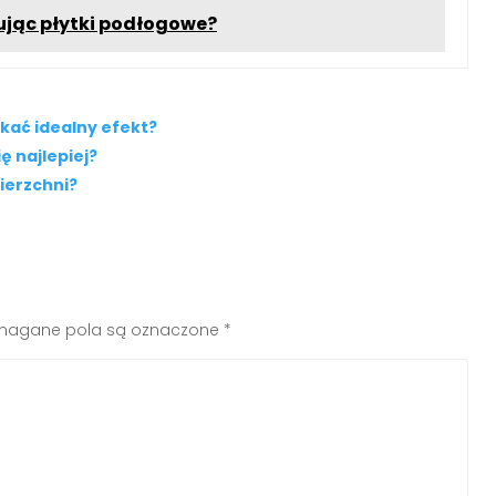
ując płytki podłogowe?
kać idealny efekt?
ę najlepiej?
ierzchni?
agane pola są oznaczone
*