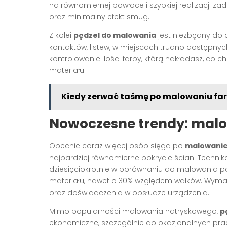
na równomiernej powłoce i szybkiej realizacji zad
oraz minimalny efekt smug.
Z kolei
pędzel do malowania
jest niezbędny do 
kontaktów, listew, w miejscach trudno dostępnyc
kontrolowanie ilości farby, którą nakładasz, c
materiału.
Kiedy zerwać taśmę po malowaniu fa
Nowoczesne trendy: mal
Obecnie coraz więcej osób sięga po
malowanie
najbardziej równomierne pokrycie ścian. Techn
dziesięciokrotnie w porównaniu do malowania pę
materiału, nawet o 30% względem wałków. Wymaga
oraz doświadczenia w obsłudze urządzenia.
Mimo popularności malowania natryskowego,
p
ekonomiczne, szczególnie do okazjonalnych p