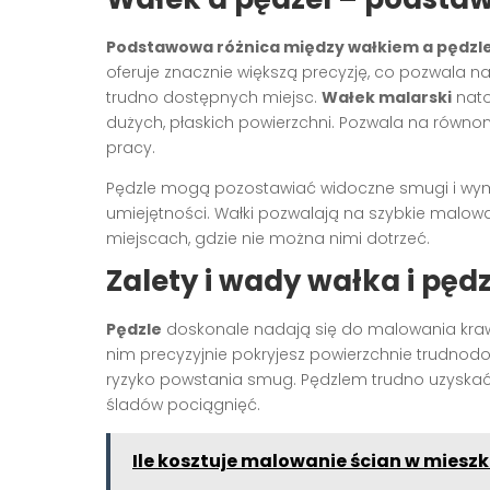
Podstawowa różnica między wałkiem a pędz
oferuje znacznie większą precyzję, co pozwala n
trudno dostępnych miejsc.
Wałek malarski
nato
dużych, płaskich powierzchni. Pozwala na równo
pracy.
Pędzle mogą pozostawiać widoczne smugi i wym
umiejętności. Wałki pozwalają na szybkie malowa
miejscach, gdzie nie można nimi dotrzeć.
Zalety i wady wałka i pęd
Pędzle
doskonale nadają się do malowania krawędz
nim precyzyjnie pokryjesz powierzchnie trudnod
ryzyko powstania smug. Pędzlem trudno uzyska
śladów pociągnięć.
Ile kosztuje malowanie ścian w miesz