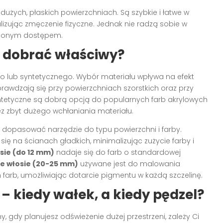
 dużych, płaskich powierzchniach. Są szybkie i łatwe w
izując zmęczenie fizyczne. Jednak nie radzą sobie w
dnionym dostępem.
k dobrać właściwy?
 lub syntetycznego. Wybór materiału wpływa na efekt
prawdzają się przy powierzchniach szorstkich oraz przy
ntetyczne są dobrą opcją do popularnych farb akrylowych
ez zbyt dużego wchłaniania materiału.
 dopasować narzędzie do typu powierzchni i farby.
ę na ścianach gładkich, minimalizując zużycie farby i
osie (do 12 mm)
nadaje się do farb o standardowej
ze włosie (20-25 mm)
używane jest do malowania
 farb, umożliwiając dotarcie pigmentu w każdą szczelinę.
– kiedy wałek, a kiedy pędzel?
, gdy planujesz odświeżenie dużej przestrzeni, zależy Ci