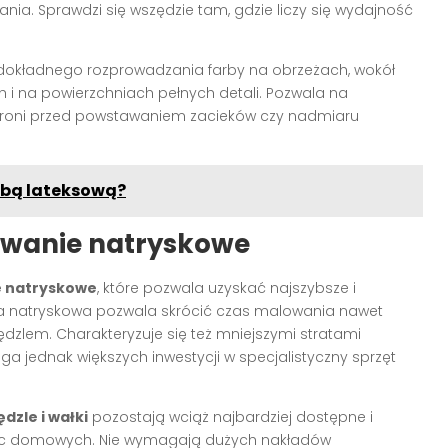
ania. Sprawdzi się wszędzie tam, gdzie liczy się wydajność
dokładnego rozprowadzania farby na obrzeżach, wokół
h i na powierzchniach pełnych detali. Pozwala na
o chroni przed powstawaniem zacieków czy nadmiaru
rbą lateksową?
owanie natryskowe
 natryskowe
, które pozwala uzyskać najszybsze i
ika natryskowa pozwala skrócić czas malowania nawet
dzlem. Charakteryzuje się też mniejszymi stratami
 jednak większych inwestycji w specjalistyczny sprzęt
ędzle i wałki
pozostają wciąż najbardziej dostępne i
rac domowych. Nie wymagają dużych nakładów