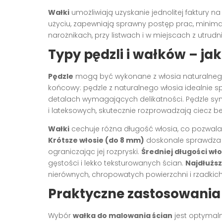
Wałki
umożliwiają uzyskanie jednolitej faktury na
użyciu, zapewniają sprawny postęp prac, minimal
narożnikach, przy listwach i w miejscach z utru
Typy pędzli i wałków – ja
Pędzle
mogą być wykonane z włosia naturalnego
końcowy: pędzle z naturalnego włosia idealnie s
detalach wymagających delikatności. Pędzle sy
i lateksowych, skutecznie rozprowadzają ciecz b
Wałki
cechuje różna długość włosia, co pozwala
Krótsze włosie (do 8 mm)
doskonale sprawdza si
ograniczając jej rozpryski.
Średniej długości wł
gęstości i lekko teksturowanych ścian.
Najdłużs
nierównych, chropowatych powierzchni i rzadkich
Praktyczne zastosowania 
Wybór
wałka do malowania ścian
jest optymalny