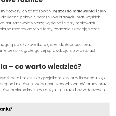
lem
dotyczy ich zastosowań.
Pędzel do malowania ścian
a dokładne pokrycie narożników, krawędzi oraz wąskich i
miast zapewnia wyższą wydajność przy malowaniu
mierne rozprowadzenie farby, znacznie skracając czas
agają od użytkownika większej dokładności oraz
nie bez smug, ale gorzej sprawdzają się w detalach i
zla – co warto wiedzieć?
i, detali, miejsc za grzejnikami czy przy listwach. Dzięki
ostępne i nierówne. Wadą jest czasochłonność pracy oraz
ć równomierne krycie na dużym metrażu bez widocznych
kaniu?