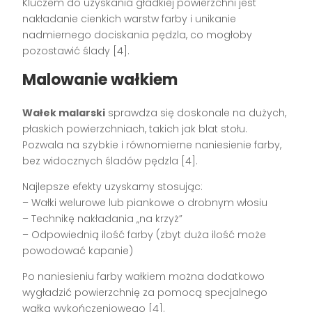
Kluczem do uzyskania gładkiej powierzchni jest
nakładanie cienkich warstw farby i unikanie
nadmiernego dociskania pędzla, co mogłoby
pozostawić ślady [4].
Malowanie wałkiem
Wałek malarski
sprawdza się doskonale na dużych,
płaskich powierzchniach, takich jak blat stołu.
Pozwala na szybkie i równomierne naniesienie farby,
bez widocznych śladów pędzla [4].
Najlepsze efekty uzyskamy stosując:
– Wałki welurowe lub piankowe o drobnym włosiu
– Technikę nakładania „na krzyż”
– Odpowiednią ilość farby (zbyt duża ilość może
powodować kapanie)
Po naniesieniu farby wałkiem można dodatkowo
wygładzić powierzchnię za pomocą specjalnego
wałka wykończeniowego [4].