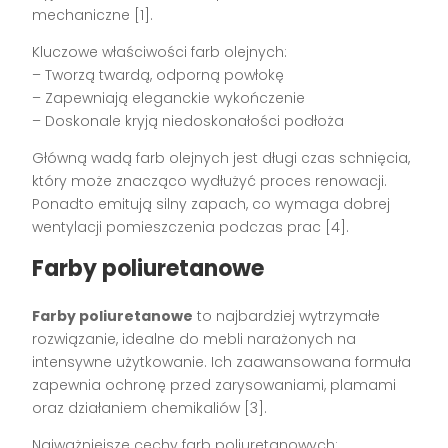
mechaniczne [1].
Kluczowe właściwości farb olejnych:
– Tworzą twardą, odporną powłokę
– Zapewniają eleganckie wykończenie
– Doskonale kryją niedoskonałości podłoża
Główną wadą farb olejnych jest długi czas schnięcia,
który może znacząco wydłużyć proces renowacji.
Ponadto emitują silny zapach, co wymaga dobrej
wentylacji pomieszczenia podczas prac [4].
Farby poliuretanowe
Farby poliuretanowe
to najbardziej wytrzymałe
rozwiązanie, idealne do mebli narażonych na
intensywne użytkowanie. Ich zaawansowana formuła
zapewnia ochronę przed zarysowaniami, plamami
oraz działaniem chemikaliów [3].
Najważniejsze cechy farb poliuretanowych: