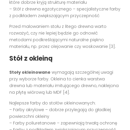
które dobrze kryją strukturę materiału
– Stół z drewna egzotycznego – specjalistyczne farby
z podkładem zwiększającym przyczepność
Przed malowaniem stołu z litego drewna warto
rozważyć, czy nie lepiej będzie go odnowić
metodami podkreślającymi naturalne piękno
materiału, np. przez olejowanie czy woskowanie [3].
Stół z okleiną
Stoły okleinowane
wymagają szczególnej uwagi
przy wyborze farby. Okleina to cienka warstwa
drewna lub materiału imitującego drewno, naklejona
na płytę wiórową lub MDF [4].
Najlepsze farby do stołów okleinowanych:
– Farby akrylowe – dobrze przylegają do gładkiej
powierzchni okleiny
– Farby poliuretanowe – zapewniają trwałą ochronę
– Farby z podkładem zwiększającym przyczepność