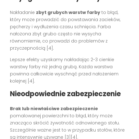
Nakładanie
zbyt grubych warstw farby
to błąd,
który może prowadzić do powstawania zacieków,
pęcherzy i wydłużenia czasu schnięcia. Farba
nałożona zbyt grubo często nie wysycha
równomiernie, co prowadzi do problemów z
przyczepnością [4].
Lepsze efekty uzyskamy nakładając 2-3 cienkie
warstwy farby niż jedną grubą. Każda warstwa
powinna całkowicie wyschnąć przed nałożeniem
kolejnej [4].
Nieodpowiednie zabezpieczenie
Brak lub niewłaściwe zabezpieczenie
pomalowanej powierzchni to błąd, który może
znacząco skrócić żywotność odnowionego stołu.
Szczególnie ważne jest to w przypadku stołów, które
są intensywnie używane [3][4].