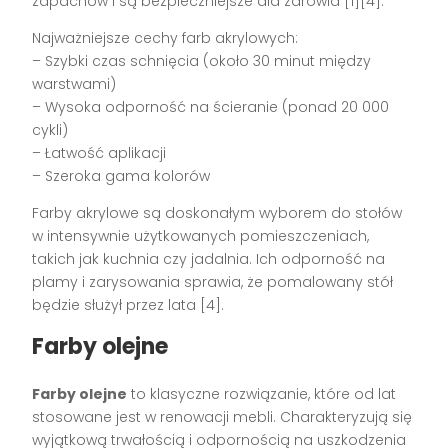
zapachów i są bezpieczniejsze dla zdrowia [1][4].
Najważniejsze cechy farb akrylowych:
– Szybki czas schnięcia (około 30 minut między
warstwami)
– Wysoka odporność na ścieranie (ponad 20 000
cykli)
– Łatwość aplikacji
– Szeroka gama kolorów
Farby akrylowe są doskonałym wyborem do stołów
w intensywnie użytkowanych pomieszczeniach,
takich jak kuchnia czy jadalnia. Ich odporność na
plamy i zarysowania sprawia, że pomalowany stół
będzie służył przez lata [4].
Farby olejne
Farby olejne
to klasyczne rozwiązanie, które od lat
stosowane jest w renowacji mebli. Charakteryzują się
wyjątkową trwałością i odpornością na uszkodzenia