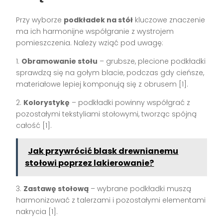
Przy wyborze
podkładek na stół
kluczowe znaczenie
ma ich harmonijne współgranie z wystrojem
pomieszczenia. Należy wziąć pod uwagę:
1.
Obramowanie stołu
– grubsze, plecione podkładki
sprawdzą się na gołym blacie, podczas gdy cieńsze,
materiałowe lepiej komponują się z obrusem [1].
2.
Kolorystykę
– podkładki powinny współgrać z
pozostałymi tekstyliami stołowymi, tworząc spójną
całość [1].
Jak przywrócić blask drewnianemu
stołowi poprzez lakierowanie?
3.
Zastawę stołową
– wybrane podkładki muszą
harmonizować z talerzami i pozostałymi elementami
nakrycia [1].