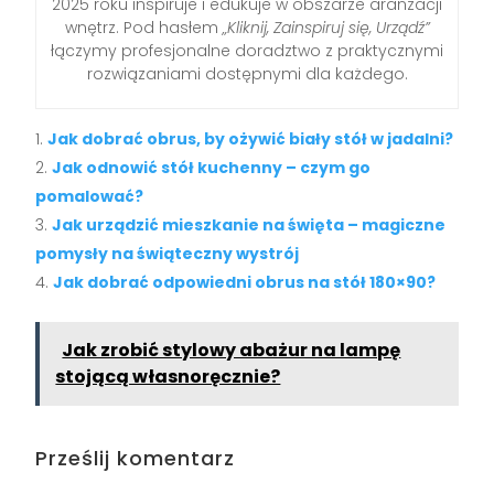
2025 roku inspiruje i edukuje w obszarze aranżacji
wnętrz. Pod hasłem
„Kliknij, Zainspiruj się, Urządź”
łączymy profesjonalne doradztwo z praktycznymi
rozwiązaniami dostępnymi dla każdego.
Jak dobrać obrus, by ożywić biały stół w jadalni?
Jak odnowić stół kuchenny – czym go
pomalować?
Jak urządzić mieszkanie na święta – magiczne
pomysły na świąteczny wystrój
Jak dobrać odpowiedni obrus na stół 180×90?
Jak zrobić stylowy abażur na lampę
stojącą własnoręcznie?
Prześlij komentarz