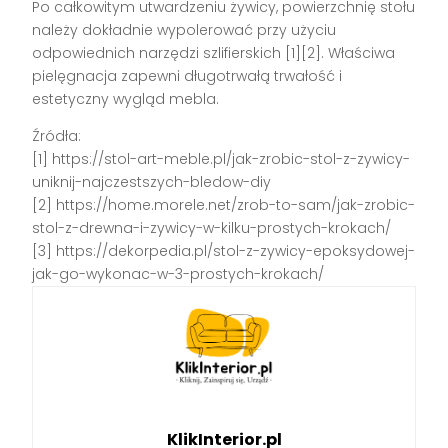
Po całkowitym utwardzeniu żywicy, powierzchnię stołu
należy dokładnie wypolerować przy użyciu
odpowiednich narzędzi szlifierskich [1][2]. Właściwa
pielęgnacja zapewni długotrwałą trwałość i
estetyczny wygląd mebla.
Źródła:
[1] https://stol-art-meble.pl/jak-zrobic-stol-z-zywicy-
uniknij-najczestszych-bledow-diy
[2] https://home.morele.net/zrob-to-sam/jak-zrobic-
stol-z-drewna-i-zywicy-w-kilku-prostych-krokach/
[3] https://dekorpedia.pl/stol-z-zywicy-epoksydowej-
jak-go-wykonac-w-3-prostych-krokach/
KlikInterior.pl