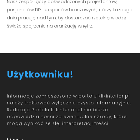
Nasz zespół łączy doświadczonych projektantów,
pasjonatów DIY i ekspertów branżowych, którzy każdego
dnia pracują nad tym, by dostarczać rzetelną wiedzę i
świeże spojrzenie na aranżację wnętrz.
Użytkowniku!
Informacje zamieszczone w portalu klikinterior.pl
należy traktować wyłącznie czysto informacyjnie.
Redakcja Portalu klikinterior.pl nie bierze
odpowiedzialności za ewentualne szkody, które
mogą wynikać ze złej interpretacji treści.