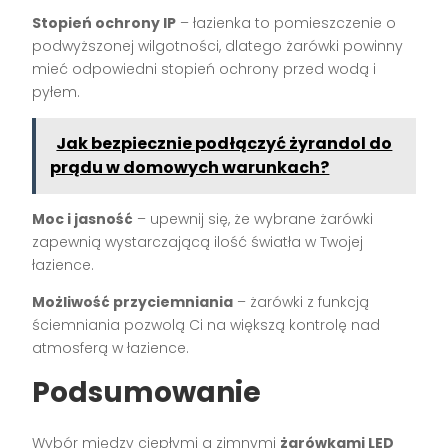
Stopień ochrony IP
– łazienka to pomieszczenie o
podwyższonej wilgotności, dlatego żarówki powinny
mieć odpowiedni stopień ochrony przed wodą i
pyłem.
Jak bezpiecznie podłączyć żyrandol do
prądu w domowych warunkach?
Moc i jasność
– upewnij się, że wybrane żarówki
zapewnią wystarczającą ilość światła w Twojej
łazience.
Możliwość przyciemniania
– żarówki z funkcją
ściemniania pozwolą Ci na większą kontrolę nad
atmosferą w łazience.
Podsumowanie
Wybór między ciepłymi a zimnymi
żarówkami LED