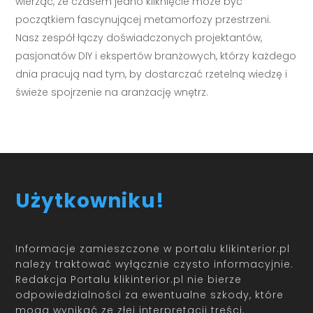
wierząc, że czasem jedno kliknięcie może być
początkiem fascynującej metamorfozy przestrzeni.
Nasz zespół łączy doświadczonych projektantów,
pasjonatów DIY i ekspertów branżowych, którzy każdego
dnia pracują nad tym, by dostarczać rzetelną wiedzę i
świeże spojrzenie na aranżację wnętrz.
Użytkowniku!
Informacje zamieszczone w portalu klikinterior.pl
należy traktować wyłącznie czysto informacyjnie.
Redakcja Portalu klikinterior.pl nie bierze
odpowiedzialności za ewentualne szkody, które
mogą wynikać ze złej interpretacji treści.