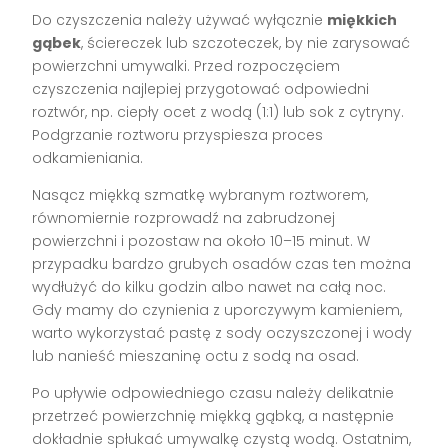
Do czyszczenia należy używać wyłącznie
miękkich
gąbek
, ściereczek lub szczoteczek, by nie zarysować
powierzchni umywalki. Przed rozpoczęciem
czyszczenia najlepiej przygotować odpowiedni
roztwór, np. ciepły ocet z wodą (1:1) lub sok z cytryny.
Podgrzanie roztworu przyspiesza proces
odkamieniania.
Nasącz miękką szmatkę wybranym roztworem,
równomiernie rozprowadź na zabrudzonej
powierzchni i pozostaw na około 10–15 minut. W
przypadku bardzo grubych osadów czas ten można
wydłużyć do kilku godzin albo nawet na całą noc.
Gdy mamy do czynienia z uporczywym kamieniem,
warto wykorzystać pastę z sody oczyszczonej i wody
lub nanieść mieszaninę octu z sodą na osad.
Po upływie odpowiedniego czasu należy delikatnie
przetrzeć powierzchnię miękką gąbką, a następnie
dokładnie spłukać umywalkę czystą wodą. Ostatnim,