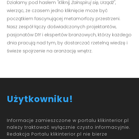
Działamy pod hasłem
"Kliknij, Zainspiruj się, Urządź"
,
wierząc, że czasem jedno kliknięcie może być
początkiem fascynującej metamorfozy przestrzeni.
Nasz zespół łączy doświadczonych projektantów,
pasjonatów DIY i ekspertów branżowych, którzy każdego
dnia pracują nad tym, by dostarczać rzetelną wiedzę i
świeże spojrzenie na aranżację wnętrz.
Użytkowniku!
Informacje zamieszczone w portalu klikinterior.pl
należy traktować wyłącznie czysto informacyjnie.
Redakcja Portalu klikinterior.pl nie bierze