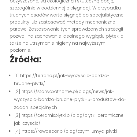
oczyszczona, są ekologiczną i skuteczną opcją,
szczególnie w codziennej pielęgnacji. W przypadku
trudnych osadów warto sięgnąć po specjalistyczne
produkty lub zastosować metody mechaniczne i
parowe. Zastosowanie tych sprawdzonych strategii
pozwoli na zachowanie idealnego wyglądu płytek, a
także na utrzymanie higieny na najwyższym
poziomie.
Źródła:
[1] https://terrano.pl/jak-wyczyscic-bardzo-
brudne-plytki/
[2] https://starwaxathome.pl/blogs/news/jak-
wyczyscic-bardzo-brudne-plytki-5-produktow-do-
zadan-specjalnych
[3] https://ceramixplytki.pl/blog/plytki-ceramiczne-
jak-czyscic/
[4] https://rawdecor.pl/blog/czym-umyc-plytki-