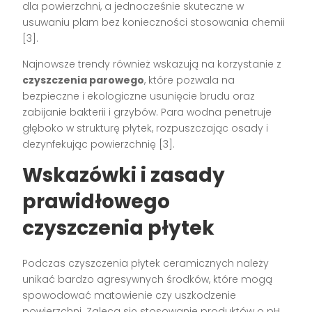
dla powierzchni, a jednocześnie skuteczne w
usuwaniu plam bez konieczności stosowania chemii
[3].
Najnowsze trendy również wskazują na korzystanie z
czyszczenia parowego
, które pozwala na
bezpieczne i ekologiczne usunięcie brudu oraz
zabijanie bakterii i grzybów. Para wodna penetruje
głęboko w strukturę płytek, rozpuszczając osady i
dezynfekując powierzchnię [3].
Wskazówki i zasady
prawidłowego
czyszczenia płytek
Podczas czyszczenia płytek ceramicznych należy
unikać bardzo agresywnych środków, które mogą
spowodować matowienie czy uszkodzenie
powierzchni. Zaleca się stosowanie produktów o pH