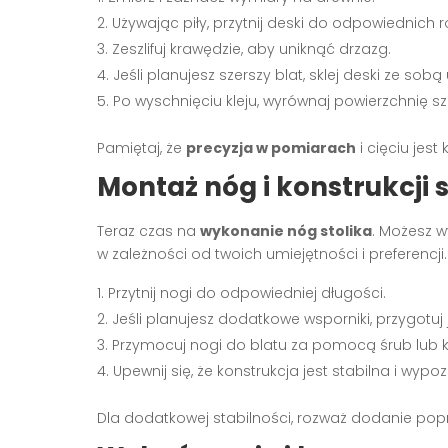
Używając piły, przytnij deski do odpowiednich 
Zeszlifuj krawędzie, aby uniknąć drzazg.
Jeśli planujesz szerszy blat, sklej deski ze sob
Po wyschnięciu kleju, wyrównaj powierzchnię szli
Pamiętaj, że
precyzja w pomiarach
i cięciu jes
Montaż nóg i konstrukcji s
Teraz czas na
wykonanie nóg stolika
. Możesz w
w zależności od twoich umiejętności i preferencji.
Przytnij nogi do odpowiedniej długości.
Jeśli planujesz dodatkowe wsporniki, przygotu
Przymocuj nogi do blatu za pomocą śrub lub k
Upewnij się, że konstrukcja jest stabilna i wy
Dla dodatkowej stabilności, rozważ dodanie po