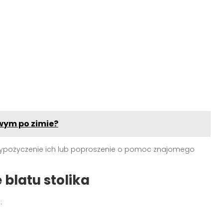
wym po zimie?
ż wypożyczenie ich lub poproszenie o pomoc znajomego
blatu stolika
: