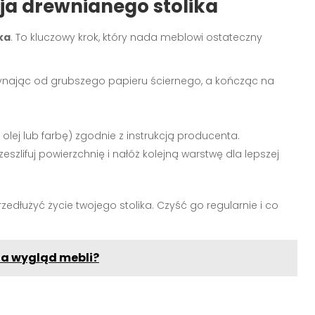
ja drewnianego stolika
ka
. To kluczowy krok, który nada meblowi ostateczny
czynając od grubszego papieru ściernego, a kończąc na
lej lub farbę) zgodnie z instrukcją producenta.
eszlifuj powierzchnię i nałóż kolejną warstwę dla lepszej
dłużyć życie twojego stolika. Czyść go regularnie i co
ia wygląd mebli?