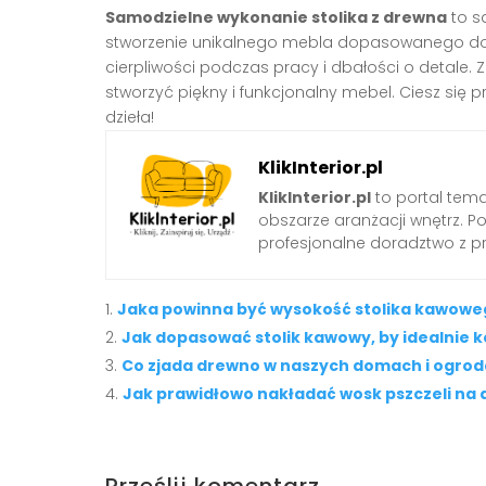
Samodzielne wykonanie stolika z drewna
to s
stworzenie unikalnego mebla dopasowanego do 
cierpliwości podczas pracy i dbałości o detale.
stworzyć piękny i funkcjonalny mebel. Ciesz si
dzieła!
KlikInterior.pl
KlikInterior.pl
to portal temat
obszarze aranżacji wnętrz. 
profesjonalne doradztwo z p
Jaka powinna być wysokość stolika kawoweg
Jak dopasować stolik kawowy, by idealnie 
Co zjada drewno w naszych domach i ogro
Jak prawidłowo nakładać wosk pszczeli na
Prześlij komentarz