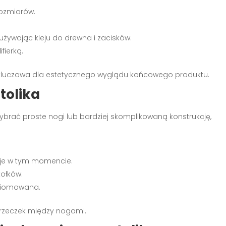
rozmiarów.
ą używając kleju do drewna i zacisków.
fierką.
t kluczowa dla estetycznego wyglądu końcowego produktu.
tolika
ybrać proste nogi lub bardziej skomplikowaną konstrukcję,
j je w tym momencie.
ołków.
poziomowana.
przeczek między nogami.