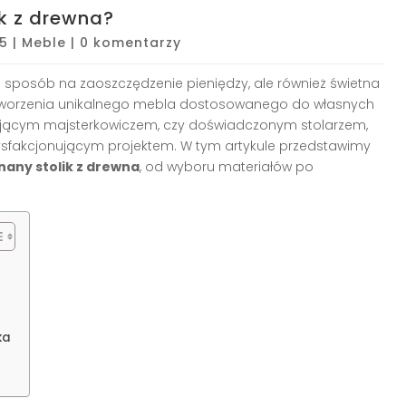
k z drewna?
25
|
Meble
|
0 komentarzy
o sposób na zaoszczędzenie pieniędzy, ale również świetna
i stworzenia unikalnego mebla dostosowanego do własnych
tkującym majsterkowiczem, czy doświadczonym stolarzem,
sfakcjonującym projektem. W tym artykule przedstawimy
any stolik z drewna
, od wyboru materiałów po
ka