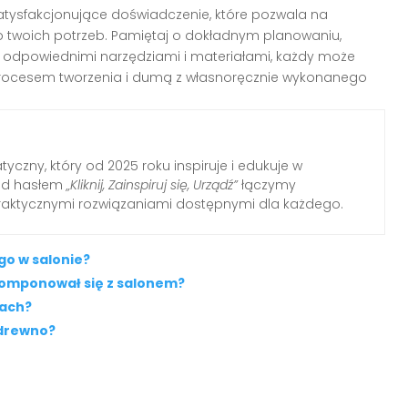
atysfakcjonujące doświadczenie, które pozwala na
twoich potrzeb. Pamiętaj o dokładnym planowaniu,
 Z odpowiednimi narzędziami i materiałami, każdy może
ę procesem tworzenia i dumą z własnoręcznie wykonanego
yczny, który od 2025 roku inspiruje i edukuje w
Pod hasłem
„Kliknij, Zainspiruj się, Urządź”
łączymy
raktycznymi rozwiązaniami dostępnymi dla każdego.
o w salonie?
komponował się z salonem?
dach?
 drewno?