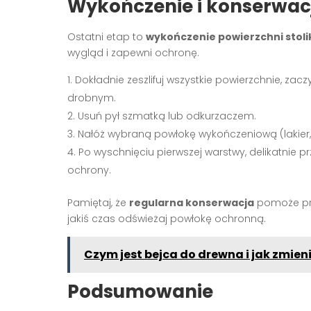
Wykończenie i konserwac
Ostatni etap to
wykończenie powierzchni stoli
wygląd i zapewni ochronę.
Dokładnie zeszlifuj wszystkie powierzchnie, za
drobnym.
Usuń pył szmatką lub odkurzaczem.
Nałóż wybraną powłokę wykończeniową (lakier, o
Po wyschnięciu pierwszej warstwy, delikatnie prz
ochrony.
Pamiętaj, że
regularna konserwacja
pomoże prze
jakiś czas odświeżaj powłokę ochronną.
Czym jest bejca do drewna i jak zmien
Podsumowanie