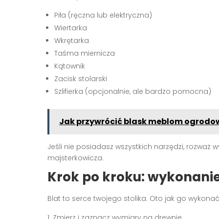
Piła (ręczna lub elektryczna)
Wiertarka
Wkrętarka
Taśma miernicza
Kątownik
Zacisk stolarski
Szlifierka (opcjonalnie, ale bardzo pomocna)
Jak przywrócić blask meblom ogrodo
Jeśli nie posiadasz wszystkich narzędzi, rozwa
majsterkowicza.
Krok po kroku: wykonanie 
Blat to serce twojego stolika. Oto jak go wykonać
Zmierz i zaznacz wymiary na drewnie.