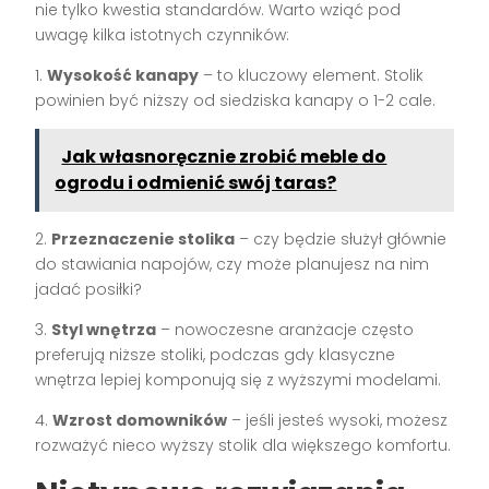
nie tylko kwestia standardów. Warto wziąć pod
uwagę kilka istotnych czynników:
1.
Wysokość kanapy
– to kluczowy element. Stolik
powinien być niższy od siedziska kanapy o 1-2 cale.
Jak własnoręcznie zrobić meble do
ogrodu i odmienić swój taras?
2.
Przeznaczenie stolika
– czy będzie służył głównie
do stawiania napojów, czy może planujesz na nim
jadać posiłki?
3.
Styl wnętrza
– nowoczesne aranżacje często
preferują niższe stoliki, podczas gdy klasyczne
wnętrza lepiej komponują się z wyższymi modelami.
4.
Wzrost domowników
– jeśli jesteś wysoki, możesz
rozważyć nieco wyższy stolik dla większego komfortu.