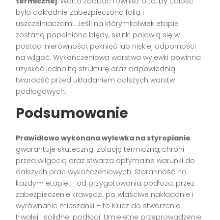
termicznej
. Warto zadbać również o to, by całość
była dokładnie zabezpieczona folią i
uszczelniaczami. Jeśli na którymkolwiek etapie
zostaną popełnione błędy, skutki pojawią się w
postaci nierówności, pęknięć lub niskiej odporności
na wilgoć. Wykończeniowa warstwa wylewki powinna
uzyskać jednolitą strukturę oraz odpowiednią
twardość przed układaniem dalszych warstw
podłogowych.
Podsumowanie
Prawidłowo wykonana wylewka na styropianie
gwarantuje skuteczną izolację termiczną, chroni
przed wilgocią oraz stwarza optymalne warunki do
dalszych prac wykończeniowych. Staranność na
każdym etapie – od przygotowania podłoża, przez
zabezpieczenie krawędzi, po właściwe nakładanie i
wyrównanie mieszanki – to klucz do stworzenia
trwałej i solidnej podłogi. Umiejętne przeprowadzenie