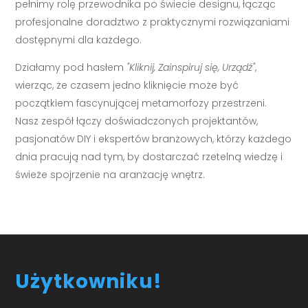
pełnimy rolę przewodnika po świecie designu, łącząc
profesjonalne doradztwo z praktycznymi rozwiązaniami
dostępnymi dla każdego.
Działamy pod hasłem
"Kliknij, Zainspiruj się, Urządź"
,
wierząc, że czasem jedno kliknięcie może być
początkiem fascynującej metamorfozy przestrzeni.
Nasz zespół łączy doświadczonych projektantów,
pasjonatów DIY i ekspertów branżowych, którzy każdego
dnia pracują nad tym, by dostarczać rzetelną wiedzę i
świeże spojrzenie na aranżację wnętrz.
Użytkowniku!