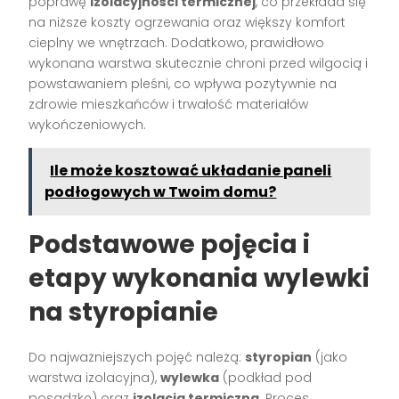
poprawę
izolacyjności termicznej
, co przekłada się
na niższe koszty ogrzewania oraz większy komfort
cieplny we wnętrzach. Dodatkowo, prawidłowo
wykonana warstwa skutecznie chroni przed wilgocią i
powstawaniem pleśni, co wpływa pozytywnie na
zdrowie mieszkańców i trwałość materiałów
wykończeniowych.
Ile może kosztować układanie paneli
podłogowych w Twoim domu?
Podstawowe pojęcia i
etapy wykonania wylewki
na styropianie
Do najważniejszych pojęć należą:
styropian
(jako
warstwa izolacyjna),
wylewka
(podkład pod
posadzkę) oraz
izolacja termiczna
. Proces