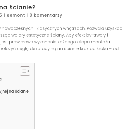
na ścianie?
5
|
Remont
|
0 komentarzy
 w nowoczesnych i klasycznych wnętrzach. Pozwala uzyskać
sząc walory estetyczne ściany. Aby efekt był trwały i
żne jest prawidłowe wykonanie każdego etapu montażu.
 położyć cegłę dekoracyjną na ścianie krok po kroku – od
ą
jnej na ścianie