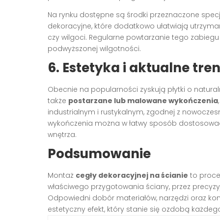
Na rynku dostępne są środki przeznaczone specja
dekoracyjne, które dodatkowo ułatwiają utrzyma
czy wilgoci. Regularne powtarzanie tego zabieg
podwyższonej wilgotności.
6. Estetyka i aktualne tr
Obecnie na popularności zyskują płytki o natural
także
postarzane lub malowane wykończenia
industrialnym i rustykalnym, zgodnej z nowoczesn
wykończenia można w łatwy sposób dostosować a
wnętrza.
Podsumowanie
Montaż
cegły dekoracyjnej na ścianie
to proce
właściwego przygotowania ściany, przez precyzyj
Odpowiedni dobór materiałów, narzędzi oraz kon
estetyczny efekt, który stanie się ozdobą każdeg