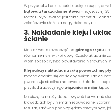
W przypadku konieczności docięcia cegieł, przyda
kątowa z tarczą diamentową
– najczęściej 125
rodzaju płytki. Ważna jest także precyzja – dob
zakończenie ułożenia cegły dekoracyjnej.
3. Nakładanie kleju i ukł
ścianie
Montaż warto rozpocząć od
górnego rzędu
, c
równomierny efekt końcowy. Często układanie za
w ten sposób ryzyko powstawania nierównych lin
Klej należy nakładać na całą powierzchnię pły
mocno dociska się do ściany, wykonując delikat
gwarantuje stabilne mocowanie. Układanie cegie
przykład tradycyjnego
wiązania na mijankę
, co
Na bieżąco należy dopasowywać i przycinać elem
krawędziach były niemal niezauważalne. Stara
rezultat, zarówno pod względem estetycznym, jak i