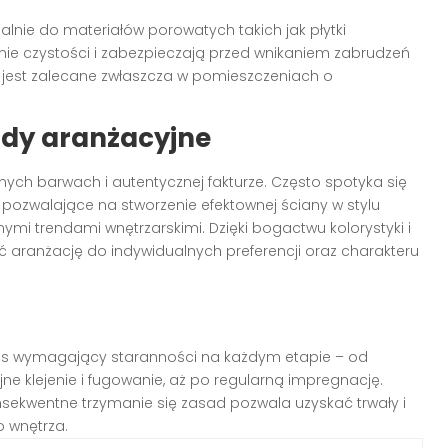
lnie do materiałów porowatych takich jak płytki
nie czystości i zabezpieczają przed wnikaniem zabrudzeń
u jest zalecane zwłaszcza w pomieszczeniach o
endy aranżacyjne
nych barwach i autentycznej fakturze. Często spotyka się
, pozwalające na stworzenie efektownej ściany w stylu
ymi trendami wnętrzarskimi. Dzięki bogactwu kolorystyki i
ranżację do indywidualnych preferencji oraz charakteru
s wymagający staranności na każdym etapie – od
ne klejenie i fugowanie, aż po regularną impregnację.
sekwentne trzymanie się zasad pozwala uzyskać trwały i
o wnętrza.