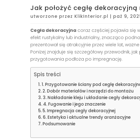
Jak położyć cegłę dekoracyjną 
utworzone przez
KlikInterior.pl
|
paź 9, 202
Cegła dekoracyjna
coraz częściej pojawia się
efekt rustykalny lub industrialny, znacząco podno
prezentował się atrakcyjnie przez wiele lat, wa
Poniżej znajduje się szczegółowy przewodnik, jak
przygotowania podłoża po impregnację.
Spis treści
1. Przygotowanie ściany pod cegłę dekoracyjn
2. Dobór materiałów i narzędzi do montażu
3. Nakładanie kleju i układanie cegły dekoracy
4. Fugowanie i jego znaczenie
5. Impregnacja cegły dekoracyjnej
6. Estetyka i aktualne trendy aranżacyjne
Podsumowanie