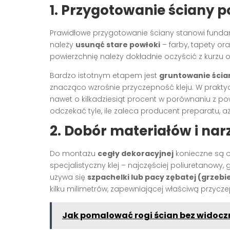
1. Przygotowanie ściany 
Prawidłowe przygotowanie ściany stanowi fundame
należy
usunąć stare powłoki
– farby, tapety or
powierzchnię należy dokładnie oczyścić z kurzu o
Bardzo istotnym etapem jest
gruntowanie ścia
znacząco wzrośnie przyczepność kleju. W prakt
nawet o kilkadziesiąt procent w porównaniu z p
odczekać tyle, ile zaleca producent preparatu, a
2. Dobór materiałów i na
Do montażu
cegły dekoracyjnej
konieczne są 
specjalistyczny klej – najczęściej poliuretanowy
używa się
szpachelki lub pacy zębatej (grzebi
kilku milimetrów, zapewniającej właściwą przycz
Jak pomalować rogi ścian bez widocz