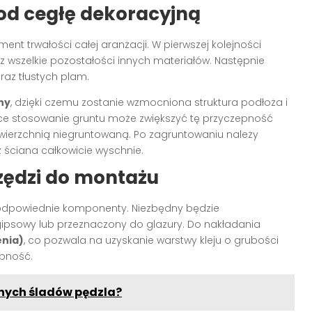
pod cegłę dekoracyjną
nt trwałości całej aranżacji. W pierwszej kolejności
az wszelkie pozostałości innych materiałów. Następnie
raz tłustych plam.
ny
, dzięki czemu zostanie wzmocniona struktura podłoża i
yce stosowanie gruntu może zwiększyć tę przyczepność
owierzchnią niegruntowaną. Po zagruntowaniu należy
ż ściana całkowicie wyschnie.
rzędzi do montażu
odpowiednie komponenty. Niezbędny będzie
, gipsowy lub przeznaczony do glazury. Do nakładania
enia)
, co pozwala na uzyskanie warstwy kleju o grubości
epność.
nych śladów pędzla?