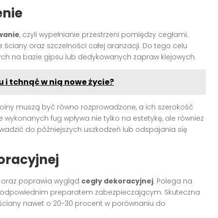
enie
wanie
, czyli wypełnianie przestrzeni pomiędzy cegłami.
ciany oraz szczelności całej aranżacji. Do tego celu
ych na bazie gipsu lub dedykowanych zapraw klejowych.
i tchnąć w nią nowe życie?
 Spoiny muszą być równo rozprowadzone, a ich szerokość
ze wykonanych fug wpływa nie tylko na estetykę, ale również
wadzić do późniejszych uszkodzeń lub odspajania się
oracyjnej
ć oraz poprawia wygląd
cegły dekoracyjnej
. Polega na
ug odpowiednim preparatem zabezpieczającym. Skuteczna
 ściany nawet o 20-30 procent w porównaniu do