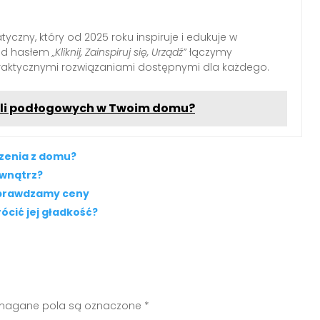
yczny, który od 2025 roku inspiruje i edukuje w
Pod hasłem
„Kliknij, Zainspiruj się, Urządź”
łączymy
raktycznymi rozwiązaniami dostępnymi dla każdego.
eli podłogowych w Twoim domu?
zenia z domu?
ewnątrz?
 Sprawdzamy ceny
ócić jej gładkość?
agane pola są oznaczone
*