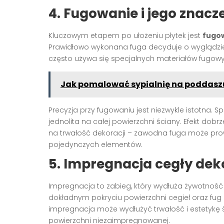
4. Fugowanie i jego znacz
Kluczowym etapem po ułożeniu płytek jest
fugo
Prawidłowo wykonana fuga decyduje o wyglądzie ś
często używa się specjalnych materiałów fugow
Jak pomalować sypialnię na poddaszu 
Precyzja przy fugowaniu jest niezwykle istotna.
jednolita na całej powierzchni ściany. Efekt dobr
na trwałość dekoracji – zawodna fuga może pro
pojedynczych elementów.
5. Impregnacja cegły dek
Impregnacja to zabieg, który wydłuża żywotnoś
dokładnym pokryciu powierzchni cegieł oraz f
impregnacja może wydłużyć trwałość i estetykę
powierzchni niezaimpregnowanej.