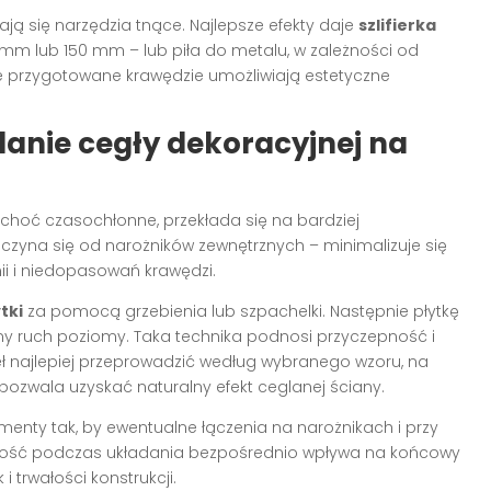
ją się narzędzia tnące. Najlepsze efekty daje
szlifierka
 mm lub 150 mm – lub piła do metalu, w zależności od
rze przygotowane krawędzie umożliwiają estetyczne
adanie cegły dekoracyjnej na
o choć czasochłonne, przekłada się na bardziej
czyna się od narożników zewnętrznych – minimalizuje się
ii i niedopasowań krawędzi.
tki
za pomocą grzebienia lub szpachelki. Następnie płytkę
ny ruch poziomy. Taka technika podnosi przyczepność i
ł najlepiej przeprowadzić według wybranego wzoru, na
 pozwala uzyskać naturalny efekt ceglanej ściany.
enty tak, by ewentualne łączenia na narożnikach i przy
nność podczas układania bezpośrednio wpływa na końcowy
 trwałości konstrukcji.