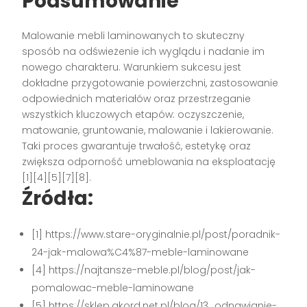
Podsumowanie
Malowanie mebli laminowanych to skuteczny
sposób na odświeżenie ich wyglądu i nadanie im
nowego charakteru. Warunkiem sukcesu jest
dokładne przygotowanie powierzchni, zastosowanie
odpowiednich materiałów oraz przestrzeganie
wszystkich kluczowych etapów: oczyszczenie,
matowanie, gruntowanie, malowanie i lakierowanie.
Taki proces gwarantuje trwałość, estetykę oraz
zwiększa odporność umeblowania na eksploatację
[1][4][5][7][8]
.
Źródła:
[1] https://www.stare-oryginalnie.pl/post/poradnik-
24-jak-malowa%C4%87-meble-laminowane
[4] https://najtansze-meble.pl/blog/post/jak-
pomalowac-meble-laminowane
[5] https://sklep.akord.net.pl/blog/13_odnawianie-