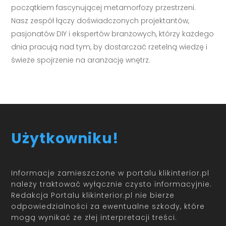
początkiem fascynującej metamorfozy przestrzeni.
Nasz zespół łączy doświadczonych projektantów,
pasjonatów DIY i ekspertów branżowych, którzy każdego
dnia pracują nad tym, by dostarczać rzetelną wiedzę i
świeże spojrzenie na aranżację wnętrz.
Użytkowniku!
Informacje zamieszczone w portalu klikinterior.pl
należy traktować wyłącznie czysto informacyjnie.
Redakcja Portalu klikinterior.pl nie bierze
odpowiedzialności za ewentualne szkody, które
mogą wynikać ze złej interpretacji treści.