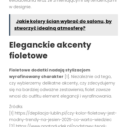
ewoluowania wraz ze zmieniającymi się tendencjami
w designie.
Jakie kolory ścian wybrać do salonu, by
stworzyć idealną atmosferę?
Eleganckie akcenty
fioletowe
Fioletowe dodatki nadają stylizacjom
wyrafinowany charakter
[1]. Niezależnie od tego,
czy wybierzemy delikatne akcenty, czy zdecydujemy
się na bardziej odważne zestawienia, fiolet zawsze
wnosi do outfitu element elegancji i wyrafinowania.
Źródła:
[1] https://depilacja-lublin.pl/czy-kolor-fioletowy-jest-
modny-trendy-na-jesien-2025-co-warto-wiedziec
[2] https://www.agatadudek.pl/podstawy-teorii-