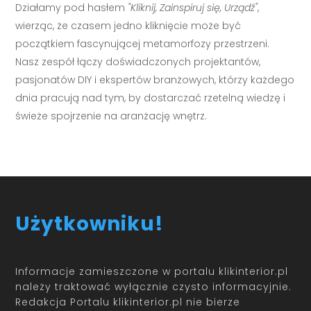
Działamy pod hasłem
"Kliknij, Zainspiruj się, Urządź"
,
wierząc, że czasem jedno kliknięcie może być
początkiem fascynującej metamorfozy przestrzeni.
Nasz zespół łączy doświadczonych projektantów,
pasjonatów DIY i ekspertów branżowych, którzy każdego
dnia pracują nad tym, by dostarczać rzetelną wiedzę i
świeże spojrzenie na aranżację wnętrz.
Użytkowniku!
Informacje zamieszczone w portalu klikinterior.pl
należy traktować wyłącznie czysto informacyjnie.
Redakcja Portalu klikinterior.pl nie bierze