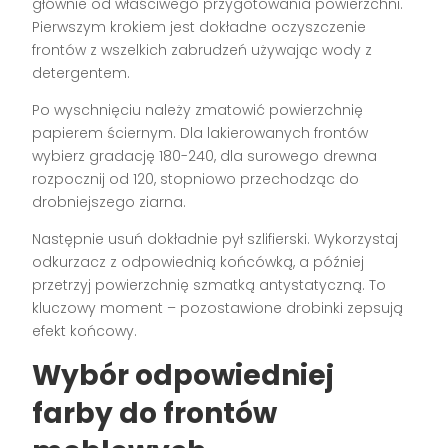
głównie od właściwego przygotowania powierzchni.
Pierwszym krokiem jest dokładne oczyszczenie
frontów z wszelkich zabrudzeń używając wody z
detergentem.
Po wyschnięciu należy zmatowić powierzchnię
papierem ściernym. Dla lakierowanych frontów
wybierz gradację 180-240, dla surowego drewna
rozpocznij od 120, stopniowo przechodząc do
drobniejszego ziarna.
Następnie usuń dokładnie pył szlifierski. Wykorzystaj
odkurzacz z odpowiednią końcówką, a później
przetrzyj powierzchnię szmatką antystatyczną. To
kluczowy moment – pozostawione drobinki zepsują
efekt końcowy.
Wybór odpowiedniej
farby do frontów