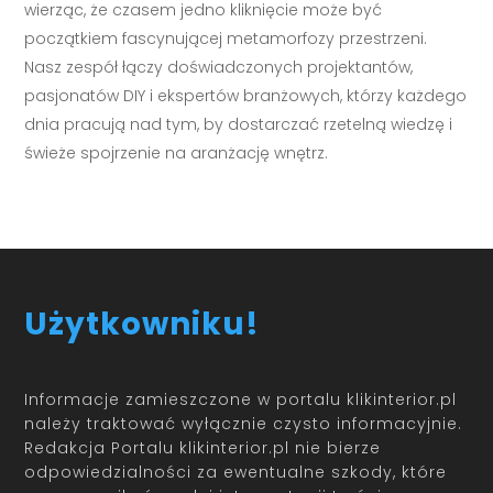
wierząc, że czasem jedno kliknięcie może być
początkiem fascynującej metamorfozy przestrzeni.
Nasz zespół łączy doświadczonych projektantów,
pasjonatów DIY i ekspertów branżowych, którzy każdego
dnia pracują nad tym, by dostarczać rzetelną wiedzę i
świeże spojrzenie na aranżację wnętrz.
Użytkowniku!
Informacje zamieszczone w portalu klikinterior.pl
należy traktować wyłącznie czysto informacyjnie.
Redakcja Portalu klikinterior.pl nie bierze
odpowiedzialności za ewentualne szkody, które