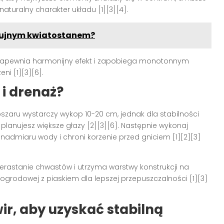
 naturalny charakter układu [1][3][4].
ę bujnym kwiatostanem?
i zapewnia harmonijny efekt i zapobiega monotonnym
ni [1][3][6].
i drenaż?
szaru wystarczy wykop 10-20 cm, jednak dla stabilności
lanujesz większe głazy [2][3][6]. Następnie wykonaj
 nadmiaru wody i chroni korzenie przed gniciem [1][2][3]
zerastanie chwastów i utrzyma warstwy konstrukcji na
ogrodowej z piaskiem dla lepszej przepuszczalności [1][3]
ir, aby uzyskać stabilną