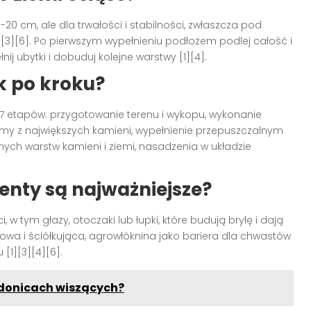
0 cm, ale dla trwałości i stabilności, zwłaszcza pod
[3][6]. Po pierwszym wypełnieniu podłożem podlej całość i
nij ubytki i dobuduj kolejne warstwy [1][4].
k po kroku?
-7 etapów: przygotowanie terenu i wykopu, wykonanie
amy z największych kamieni, wypełnienie przepuszczalnym
nych warstw kamieni i ziemi, nasadzenia w układzie
enty są najważniejsze?
 w tym głazy, otoczaki lub łupki, które budują bryłę i dają
żowa i ściółkująca, agrowłóknina jako bariera dla chwastów
[1][3][4][6].
w donicach wiszących?