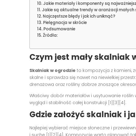
Jakie materiały i komponenty są najważniejs
Jakie są aktualne trendy w aranżacji małych
Najczęstsze błędy i jak ich uniknąć?
Pielęgnacja w skrócie
Podsumowanie
Źródła:
Czym jest mały skalniak 
Skalniak w ogrodzie
to kompozycja z kamieni, żw
skalne i sprawdza się nawet na niewielkiej przest
drenażowa oraz rośliny dobrze znoszące okresow
Właściwy dobór materiałów i usytuowanie rośli
wygląd i stabilność całej konstrukcji [1][3][4].
Gdzie założyć skalniak i 
Najlepiej wybierać miejsce słoneczne i przewiewn
i suche [1][2][4]. Kompozycję warto planować tak