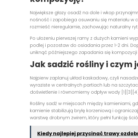
Największe głazy osadź na dole i wkop przynajmn
nośność i zapobiega osuwaniu się materiału w c
rozmieść nieregularnie, zachowując naturalny ryt
Po ułożeniu pierwszej ramy z dużych kamieni wy
podlej i pozostaw do osiadania przez 1-2 dni. Do
uniknąć późniejszego zapadania się kompozycji [
Jak sadzić rośliny i czym
Najpierw zaplanuj układ kaskadowy, czyli nasadzen
wyraziste w centralnych partiach lub na szczyta
doświetlenie i równomierny odpływ wody [1][3][4]
Rośliny sadź w miejscach między kamieniami, g
kamienie stabilizują bryłę korzeniową i ogranicza
warstwę drobnym żwirem, który pełni funkcję ściół
Kiedy najlepiej przycinać trawy ozdo