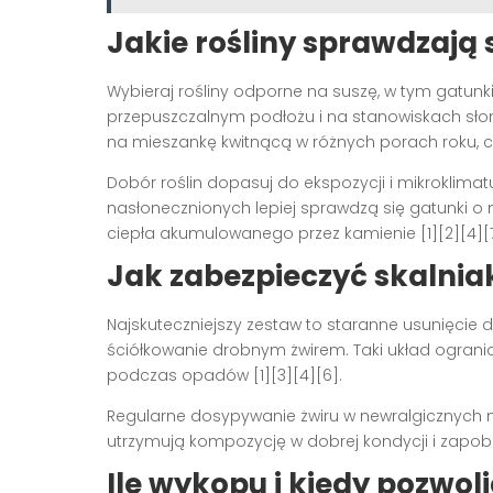
Jakie rośliny sprawdzają
Wybieraj rośliny odporne na suszę, w tym gatunki 
przepuszczalnym podłożu i na stanowiskach słone
na mieszankę kwitnącą w różnych porach roku, co
Dobór roślin dopasuj do ekspozycji i mikroklimat
nasłonecznionych lepiej sprawdzą się gatunki o
ciepła akumulowanego przez kamienie [1][2][4][7
Jak zabezpieczyć skalnia
Najskuteczniejszy zestaw to staranne usunięcie 
ściółkowanie drobnym żwirem. Taki układ ogranicz
podczas opadów [1][3][4][6].
Regularne dosypywanie żwiru w newralgicznych 
utrzymują kompozycję w dobrej kondycji i zapobie
Ile wykopu i kiedy pozwoli