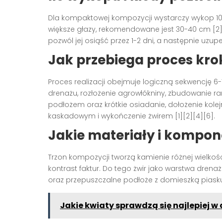
Dla kompaktowej kompozycji wystarczy wykop 10-2
większe głazy, rekomendowane jest 30-40 cm [2]
pozwól jej osiąść przez 1-2 dni, a następnie uzupeł
Jak przebiega proces kro
Proces realizacji obejmuje logiczną sekwencję 6
drenażu, rozłożenie agrowłókniny, zbudowanie r
podłożem oraz krótkie osiadanie, dołożenie kolej
kaskadowym i wykończenie żwirem [1][2][4][6].
Jakie materiały i kompon
Trzon kompozycji tworzą kamienie różnej wielkości,
kontrast faktur. Do tego żwir jako warstwa drena
oraz przepuszczalne podłoże z domieszką piasku 
Jakie kwiaty sprawdzą się najlepiej 