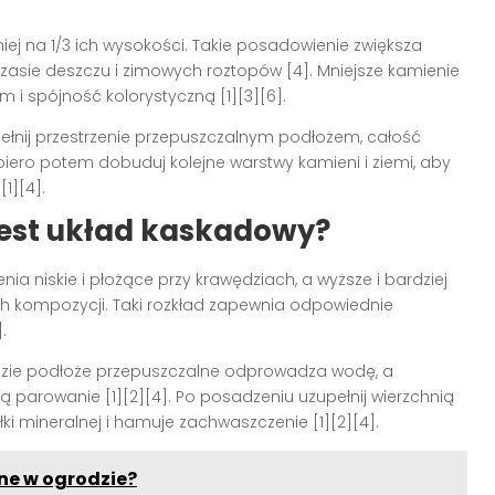
iej na 1/3 ich wysokości. Takie posadowienie zwiększa
zasie deszczu i zimowych roztopów [4]. Mniejsze kamienie
m i spójność kolorystyczną [1][3][6].
pełnij przestrzenie przepuszczalnym podłożem, całość
piero potem dobuduj kolejne warstwy kamieni i ziemi, aby
1][4].
 jest układ kaskadowy?
ia niskie i płożące przy krawędziach, a wyższe i bardziej
ch kompozycji. Taki rozkład zapewnia odpowiednie
.
dzie podłoże przepuszczalne odprowadza wodę, a
ją parowanie [1][2][4]. Po posadzeniu uzupełnij wierzchnią
ki mineralnej i hamuje zachwaszczenie [1][2][4].
bne w ogrodzie?