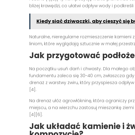
bliżej krawędzi, co ułatwi odpływ wody i podkreśli
Kiedy siać dziwaczki, aby cieszyć si
Naturalne, nieregularne rozmieszczenie kamien
liniom, które wyglądają sztucznie w małej przestrze
Jak przygotować podłoże 
Na początku usuń darń i chwasty. Dla małego ob
fundamentu zaleca się 30-40 cm, zwłaszcza gdy p
drenaż z warstwy żwiru, który przyspiesza odpływ
[4].
Na drenaż ułóż agrowłókninę, która ograniczy pr
miejscu, a na wierzchu zastosuj mieszankę ziemi 
[4][6].
Jak układać kamienie i żw
kompozycję?