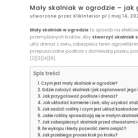
Mały skalniak w ogrodzie – jak
utworzone przez
KlikInterior.pl
|
maj 14, 20
Mały skalniak w ogrodzie
to sposób na efektown
przemyślanych kroków. Aby
stworzyć skalniak 
ułóż drenaż z żwiru, zabezpiecz teren agrowłókni
przepuszczalne podłoże z domieszką piasku, pos
[2][3][4][6].
Spis treści
Czym jest mały skalniak w ogrodzie?
Gdzie założyć skalniak i jak zaplanować jego 
Jak przygotować podłoże i drenaż?
Jak układać kamienie i żwir, aby uzyskać sta
Jak sadzić rośliny i czym jest układ kaskadow
Jakie rośliny sprawdzają się w małym skalnia
Jak zabezpieczyć skalniak przed chwastami i 
Ile wykopu i kiedy pozwolić ziemi osiąść?
Jak przebiega proces krok po kroku?