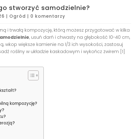
 go stworzyć samodzielnie?
26
|
Ogród
|
0 komentarzy
ą i trwałą kompozycję, którą możesz przygotować w kilka
samodzielnie
, usuń darń i chwasty na głębokość 10-40 cm,
ną, wkop większe kamienie na 1/3 ich wysokości, zastosuj
adź rośliny w układzie kaskadowym i wykończ żwirem [1]
kształt?
bilną kompozycję?
y?
ku?
erozją?