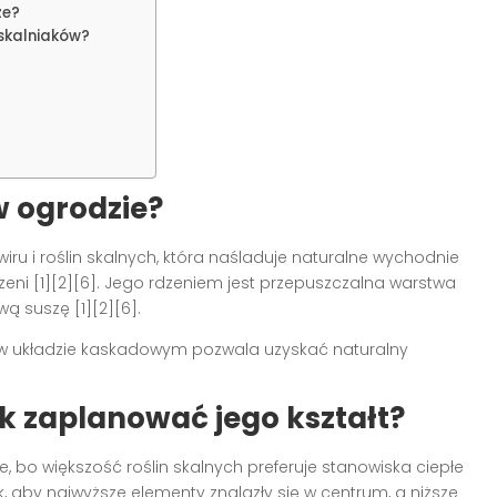
ze?
 skalniaków?
w ogrodzie?
iru i roślin skalnych, która naśladuje naturalne wychodnie
rzeni [1][2][6]. Jego rdzeniem jest przepuszczalna warstwa
ą suszę [1][2][6].
n w układzie kaskadowym pozwala uzyskać naturalny
jak zaplanować jego kształt?
e, bo większość roślin skalnych preferuje stanowiska ciepłe
, aby najwyższe elementy znalazły się w centrum, a niższe