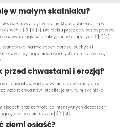
 się w małym skalniaku?
płożące, trawy i byliny skalne, które dobrze rosną w
cznych [1][3][4][7]. Dla efektu przez cały sezon postaw
 zapewni ciągłość atrakcyjności kompozycji [1][2][4].
u stanowiska. Na miejscach bardziej suchych i
 mniejszych wymaganiach wodnych, które korzystają z
].
k przed chwastami i erozją?
darni i chwastów, zastosowanie agrowłókniny oraz
a wzrost chwastów i stabilizuje strukturę skalniaka
miejscach oraz kontrola po intensywnych deszczach
gają odsłanianiu korzeni [1][2][4].
ć ziemi osiąść?