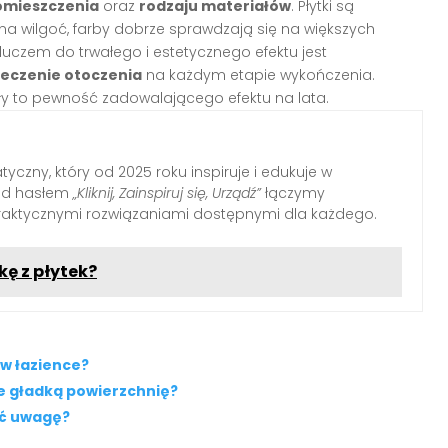
omieszczenia
oraz
rodzaju materiałów
. Płytki są
na wilgoć, farby dobrze sprawdzają się na większych
luczem do trwałego i estetycznego efektu jest
ieczenie otoczenia
na każdym etapie wykończenia.
ały to pewność zadowalającego efektu na lata.
yczny, który od 2025 roku inspiruje i edukuje w
Pod hasłem
„Kliknij, Zainspiruj się, Urządź”
łączymy
raktycznymi rozwiązaniami dostępnymi dla każdego.
ę z płytek?
 w łazience?
nie gładką powierzchnię?
ić uwagę?