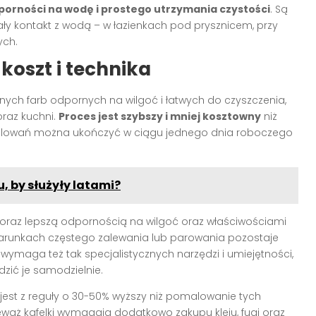
porności na wodę i prostego utrzymania czystości
. Są
ły kontakt z wodą – w łazienkach pod prysznicem, przy
ych.
koszt i technika
ych farb odpornych na wilgoć i łatwych do czyszczenia,
oraz kuchni.
Proces jest szybszy i mniej kosztowny
niż
malowań można ukończyć w ciągu jednego dnia roboczego
, by służyły latami?
 coraz lepszą odpornością na wilgoć oraz właściwościami
warunkach częstego zalewania lub parowania pozostaje
wymaga też tak specjalistycznych narzędzi i umiejętności,
zić je samodzielnie.
jest z reguły o 30-50% wyższy niż pomalowanie tych
eważ kafelki wymagają dodatkowo zakupu kleju, fugi oraz