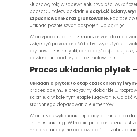
Kluczową rolę w zapewnieniu trwałości wykończ
początku należy dokładnie
oczyścić ściany, wy
szpachlowanie oraz gruntowanie
. Podłoże do 
uniknąć późniejszych odspojeń lub pęknięć.
W przypadku ścian przeznaczonych do malowania
zwiększyć przyczepność farby i wydłużyć jej trw
czy nowoczesne tynki, coraz częściej stosuje się 
powierzchni pod płytki oraz malowanie.
Proces układania płytek –
Układanie płytek to etap czasochłonny i wy
proces obejmuje precyzyjny dobór kleju, rozpr
ścianie, a w kolejnym etapie fugowanie. Całość 
starannego dopasowania elementów.
W praktyce wykonanie tej pracy zajmuje kilka dni
i naniesienie fugi. W trakcie prac konieczne jest
malarskimi, aby nie doprowadzić do zabrudzenia 