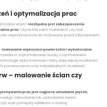
eń i optymalizacja prac
kańczania wnętrz
niezbędne jest zabezpieczenie
ualnie prac
. Użycie folii, taśm malarskich czy mat
ścian nieprzeznaczone do malowania przed zabrudzeniem,
–
malowanie większości powierzchni i wykańczanie
 Pozwala to zoptymalizować koszty z zachowaniem
technologie wykończeniowe i farby dają więcej możliwości
ch pomieszczenia oraz indywidualnych oczekiwań.
rw – malowanie ścian czy
ykonywania prac jest najpierw układanie płytek,
dkowego zabrudzenia lub uszkodzenia świeżo
zyć styki pomiędzy kafelkami a ścianą.