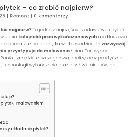
łytek – co zrobić najpierw?
025
|
Remont
|
0 komentarzy
obić najpierw?
To jedno z najczęściej zadawanych pytań
owiednia
kolejność prac wykończeniowych
ma kluczowe
ego procesu. Już na początku warto wiedzieć, że
zazwyczaj
pnie przystępuje do malowania
ścian. Ten wybór
 Poniżej znajdziesz szczegółową analizę oraz praktyczne
, technologii wykończenia oraz plusów i minusów obu
maluje?
 płytek i malowaniem
prac
 czy układanie płytek?