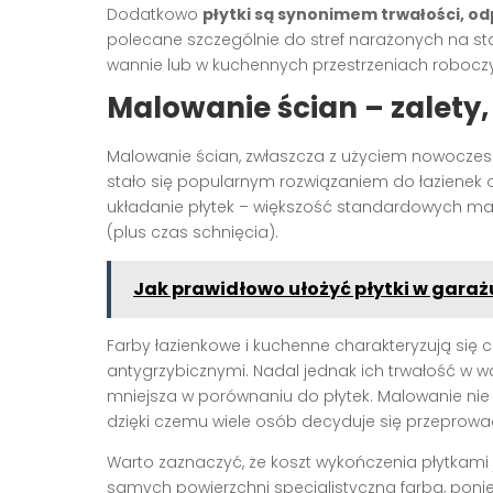
Dodatkowo
płytki są synonimem trwałości, od
polecane szczególnie do stref narażonych na sta
wannie lub w kuchennych przestrzeniach robocz
Malowanie ścian – zalety, 
Malowanie ścian, zwłaszcza z użyciem nowoczesn
stało się popularnym rozwiązaniem do łazienek 
układanie płytek – większość standardowych 
(plus czas schnięcia).
Jak prawidłowo ułożyć płytki w garażu
Farby łazienkowe i kuchenne charakteryzują się
antygrzybicznymi. Nadal jednak ich trwałość w 
mniejsza w porównaniu do płytek. Malowanie nie 
dzięki czemu wiele osób decyduje się przeprowad
Warto zaznaczyć, że koszt wykończenia płytkami 
samych powierzchni specjalistyczną farbą, poni