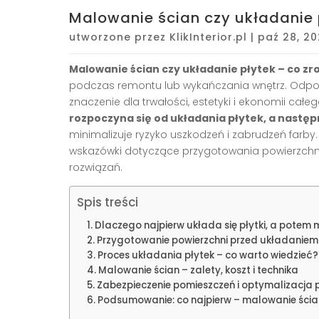
Malowanie ścian czy układanie p
utworzone przez
KlikInterior.pl
|
paź 28, 2
Malowanie ścian czy układanie płytek – co zr
podczas remontu lub wykańczania wnętrz. Odp
znaczenie dla trwałości, estetyki i ekonomii cał
rozpoczyna się od układania płytek, a nastę
minimalizuje ryzyko uszkodzeń i zabrudzeń farby.
wskazówki dotyczące przygotowania powierzchni
rozwiązań.
Spis treści
Dlaczego najpierw układa się płytki, a potem 
Przygotowanie powierzchni przed układaniem
Proces układania płytek – co warto wiedzieć?
Malowanie ścian – zalety, koszt i technika
Zabezpieczenie pomieszczeń i optymalizacja 
Podsumowanie: co najpierw – malowanie ścian