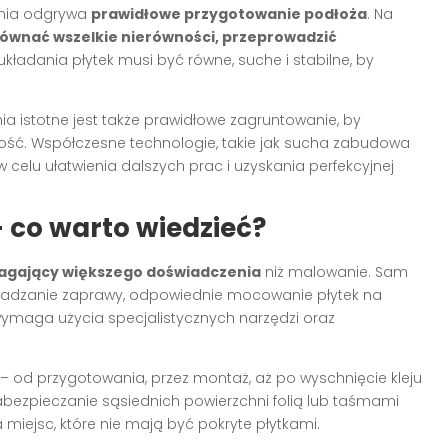
enia odgrywa
prawidłowe przygotowanie podłoża
. Na
równać wszelkie nierówności, przeprowadzić
układania płytek musi być równe, suche i stabilne, by
 istotne jest także prawidłowe zagruntowanie, by
ałość. Współczesne technologie, takie jak sucha zabudowa
w celu ułatwienia dalszych prac i uzyskania perfekcyjnej
 co warto wiedzieć?
magający większego doświadczenia
niż malowanie. Sam
owadzanie zaprawy, odpowiednie mocowanie płytek na
wymaga użycia specjalistycznych narzędzi oraz
 – od przygotowania, przez montaż, aż po wyschnięcie kleju
 zabezpieczanie sąsiednich powierzchni folią lub taśmami
miejsc, które nie mają być pokryte płytkami.