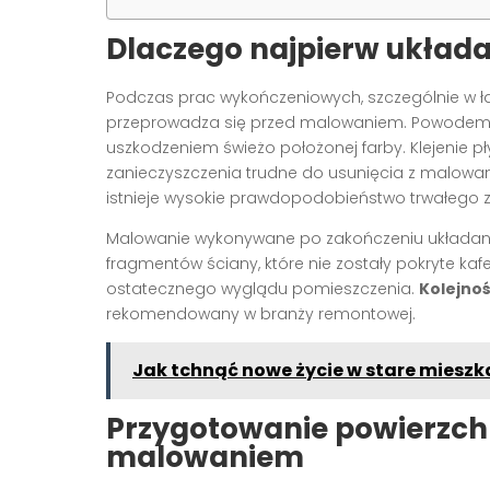
Dlaczego najpierw układa 
Podczas prac wykończeniowych, szczególnie w ła
przeprowadza się przed malowaniem. Powodem j
uszkodzeniem świeżo położonej farby. Klejenie pły
zanieczyszczenia trudne do usunięcia z malowane
istnieje wysokie prawdopodobieństwo trwałego 
Malowanie wykonywane po zakończeniu układania
fragmentów ściany, które nie zostały pokryte kaf
ostatecznego wyglądu pomieszczenia.
Kolejnoś
rekomendowany w branży remontowej.
Jak tchnąć nowe życie w stare mieszk
Przygotowanie powierzchn
malowaniem