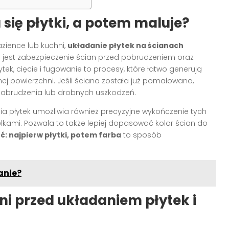
się płytki, a potem maluje?
zience lub kuchni,
układanie płytek na ścianach
est zabezpieczenie ścian przed pobrudzeniem oraz
tek, cięcie i fugowanie to procesy, które łatwo generują
j powierzchni. Jeśli ściana została już pomalowana,
zabrudzenia lub drobnych uszkodzeń.
 płytek umożliwia również precyzyjne wykończenie tych
elkami. Pozwala to także lepiej dopasować kolor ścian do
ć: najpierw płytki, potem farba
to sposób
anie?
i przed układaniem płytek i