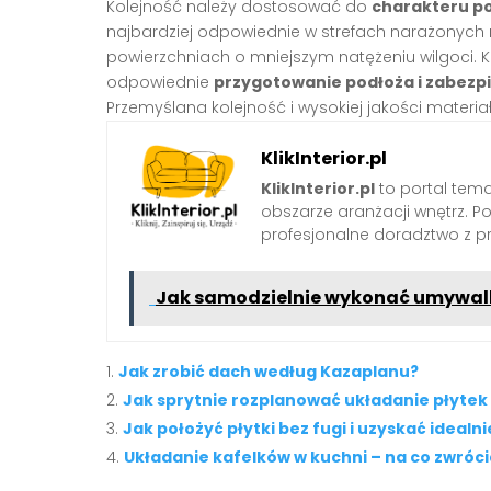
Kolejność należy dostosować do
charakteru p
najbardziej odpowiednie w strefach narażonych 
powierzchniach o mniejszym natężeniu wilgoci. K
odpowiednie
przygotowanie podłoża i zabezp
Przemyślana kolejność i wysokiej jakości materi
KlikInterior.pl
KlikInterior.pl
to portal temat
obszarze aranżacji wnętrz. 
profesjonalne doradztwo z p
Jak samodzielnie wykonać umywalk
Jak zrobić dach według Kazaplanu?
Jak sprytnie rozplanować układanie płytek
Jak położyć płytki bez fugi i uzyskać ideal
Układanie kafelków w kuchni – na co zwróc