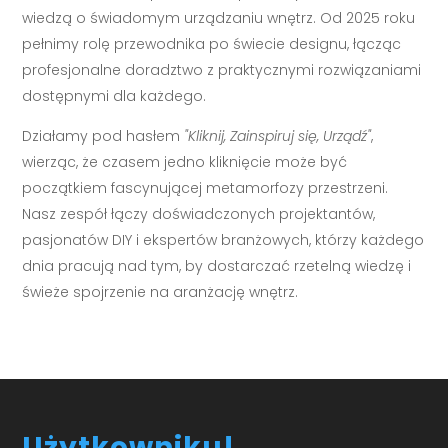
wiedzą o świadomym urządzaniu wnętrz. Od 2025 roku
pełnimy rolę przewodnika po świecie designu, łącząc
profesjonalne doradztwo z praktycznymi rozwiązaniami
dostępnymi dla każdego.
Działamy pod hasłem
"Kliknij, Zainspiruj się, Urządź"
,
wierząc, że czasem jedno kliknięcie może być
początkiem fascynującej metamorfozy przestrzeni.
Nasz zespół łączy doświadczonych projektantów,
pasjonatów DIY i ekspertów branżowych, którzy każdego
dnia pracują nad tym, by dostarczać rzetelną wiedzę i
świeże spojrzenie na aranżację wnętrz.
Użytkowniku!