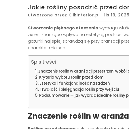
Jakie rośliny posadzić przed d
utworzone przez
KlikInterior.pl
|
lis 19, 202
Stworzenie pięknego otoczenia
wymaga właści
zieleni znacząco wpływa na estetykę, podnosi wart
gatunki najlepiej sprawdzą się przy aranżacji pr
charakter miejsca.
Spis treści
Znaczenie roślin w aranżacji przestrzeni wokó
Kryteria wyboru roślin przed dom
Estetyka i funkcjonalność nasadzeń
Trwałość i pielęgnacja roślin przy wejściu
Podsumowanie — jak wybrać idealne rośliny
Znaczenie roślin w aranża
Rośliny przed domem
pełnią wieloraką funkcję 