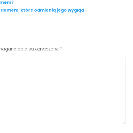
domem?
 domem, które odmienią jego wygląd
agane pola są oznaczone
*