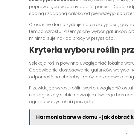
poprawiającą wizualny odbiór posesji. Dobór o
spójną i zadbaną całość od pierwszego spojrzen
Otoczenie domu zyskuje na atrakcyjności, gdy ro
tempa wzrostu. Przemyślany wybór gatunków prze
minimalizuje nakład pracy w przyszłości.
Kryteria wyboru roślin p
Selekcja roślin powinna uwzględniać lokalne waru
Odpowiednie dostosowanie gatunków wpływa na t
odporność na choroby i mróz, co zapewnia długow
Przewidując wzrost roślin, warto uwzględnić ost
nie zagłuszały siebie nawzajem, tworząc harmo
ogrodu w czystości i porządku.
Harmonia barw w domu - jak dobrać k