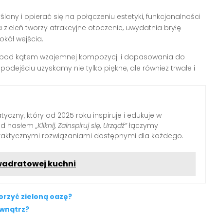
ny i opierać się na połączeniu estetyki, funkcjonalności
 zieleń tworzy atrakcyjne otoczenie, uwydatnia bryłę
okół wejścia.
ki pod kątem wzajemnej kompozycji i dopasowania do
odejściu uzyskamy nie tylko piękne, ale również trwałe i
yczny, który od 2025 roku inspiruje i edukuje w
Pod hasłem
„Kliknij, Zainspiruj się, Urządź”
łączymy
raktycznymi rozwiązaniami dostępnymi dla każdego.
kwadratowej kuchni
orzyć zieloną oazę?
ewnątrz?