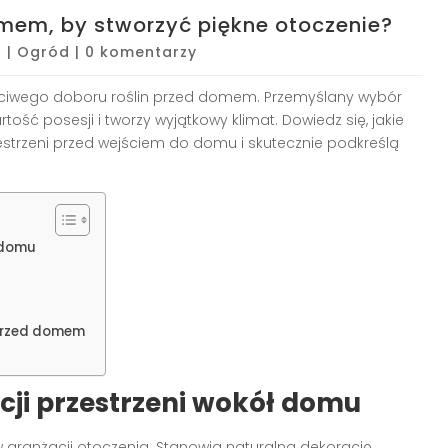
omem, by stworzyć piękne otoczenie?
5
|
Ogród
|
0 komentarzy
wego doboru roślin przed domem. Przemyślany wybór
ość posesji i tworzy wyjątkowy klimat. Dowiedz się, jakie
zestrzeni przed wejściem do domu i skutecznie podkreślą
ł domu
 przed domem
cji przestrzeni wokół domu
w aranżacji otoczenia. Stanowią naturalną dekorację,