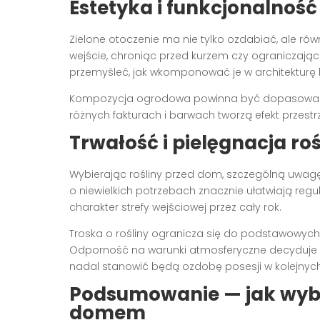
Estetyka
i funkcjonalnoś
Zielone otoczenie ma nie tylko ozdabiać, ale rów
wejście, chroniąc przed kurzem czy ograniczając
przemyśleć, jak wkomponować je w architekturę 
Kompozycja ogrodowa powinna być dopasowana
różnych fakturach i barwach tworzą efekt przest
Trwałość i pielęgnacja roś
Wybierając rośliny przed dom, szczególną uwagę
o niewielkich potrzebach znacznie ułatwiają re
charakter strefy wejściowej przez cały rok.
Troska o rośliny ogranicza się do podstawowych 
Odporność na warunki atmosferyczne decyduje 
nadal stanowić będą ozdobę posesji w kolejnych
Podsumowanie — jak wybra
domem