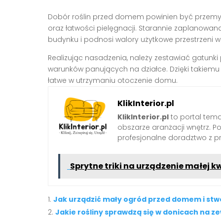
Dobór roślin przed domem powinien być przemyśla
oraz łatwości pielęgnacji. Starannie zaplanowana
budynku i podnosi walory użytkowe przestrzeni w
Realizując nasadzenia, należy zestawiać gatun
warunków panujących na działce. Dzięki takiemu p
łatwe w utrzymaniu otoczenie domu.
KlikInterior.pl
KlikInterior.pl
to portal temat
obszarze aranżacji wnętrz. 
profesjonalne doradztwo z p
Sprytne triki na urządzenie małej 
Jak urządzić mały ogród przed domem i stw
Jakie rośliny sprawdzą się w donicach na z