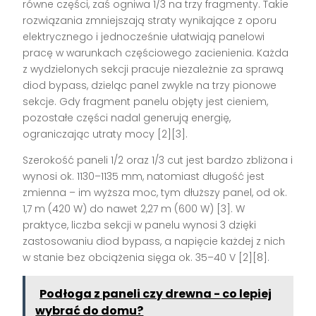
równe części, zaś ogniwa 1/3 na trzy fragmenty. Takie
rozwiązania zmniejszają straty wynikające z oporu
elektrycznego i jednocześnie ułatwiają panelowi
pracę w warunkach częściowego zacienienia. Każda
z wydzielonych sekcji pracuje niezależnie za sprawą
diod bypass, dzieląc panel zwykle na trzy pionowe
sekcje. Gdy fragment panelu objęty jest cieniem,
pozostałe części nadal generują energię,
ograniczając utraty mocy [2][3].
Szerokość paneli 1/2 oraz 1/3 cut jest bardzo zbliżona i
wynosi ok. 1130–1135 mm, natomiast długość jest
zmienna – im wyższa moc, tym dłuższy panel, od ok.
1,7 m (420 W) do nawet 2,27 m (600 W) [3]. W
praktyce, liczba sekcji w panelu wynosi 3 dzięki
zastosowaniu diod bypass, a napięcie każdej z nich
w stanie bez obciążenia sięga ok. 35–40 V [2][8].
Podłoga z paneli czy drewna - co lepiej
wybrać do domu?