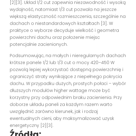
[2][3]. Układ 1/2 cut zapewnia niezawodność i wysoką
wydajność, natomiast 1/3 cut pozwala na jeszcze
większą elastyczność rozmieszczenia, szczególnie na
dachach o niestandardowych kształtach [3]. W
praktyce o wyborze decyduje wielkość i geometra
powierzchni dachu oraz położenie miejsc
potencjalnie zacienionych.
Podsumowując, na małych i nieregularnych dachach
krótsze panele 1/2 lub 1/3 cut o mocy 420–450 W
pozwolą lepiej wykorzystać dostępną powierzchnię i
ograniczyć straty wynikające z niepełnego pokrycia
dachu. W przypadku dużych, prostych połaci – wybór
dłuższych modułów higher wattage może być
korzystny przy odpowiednim braku zacienienia. Przy
doborze układu paneli za każdym razem warto
uwzględnić zarówno kierunek, jak i rodzaj
ewentualnych cieni, aby maksymalizować uzysk
energetyczny [2][3].
Źródła: