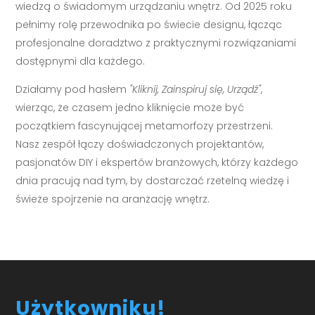
wiedzą o świadomym urządzaniu wnętrz. Od 2025 roku
pełnimy rolę przewodnika po świecie designu, łącząc
profesjonalne doradztwo z praktycznymi rozwiązaniami
dostępnymi dla każdego.
Działamy pod hasłem
"Kliknij, Zainspiruj się, Urządź"
,
wierząc, że czasem jedno kliknięcie może być
początkiem fascynującej metamorfozy przestrzeni.
Nasz zespół łączy doświadczonych projektantów,
pasjonatów DIY i ekspertów branżowych, którzy każdego
dnia pracują nad tym, by dostarczać rzetelną wiedzę i
świeże spojrzenie na aranżację wnętrz.
Użytkowniku!