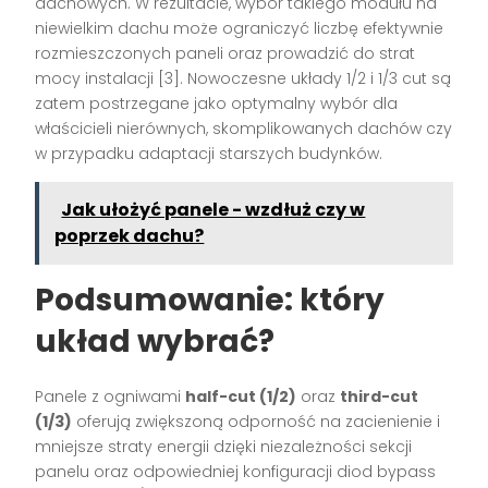
dachowych. W rezultacie, wybór takiego modułu na
niewielkim dachu może ograniczyć liczbę efektywnie
rozmieszczonych paneli oraz prowadzić do strat
mocy instalacji [3]. Nowoczesne układy 1/2 i 1/3 cut są
zatem postrzegane jako optymalny wybór dla
właścicieli nierównych, skomplikowanych dachów czy
w przypadku adaptacji starszych budynków.
Jak ułożyć panele - wzdłuż czy w
poprzek dachu?
Podsumowanie: który
układ wybrać?
Panele z ogniwami
half-cut (1/2)
oraz
third-cut
(1/3)
oferują zwiększoną odporność na zacienienie i
mniejsze straty energii dzięki niezależności sekcji
panelu oraz odpowiedniej konfiguracji diod bypass