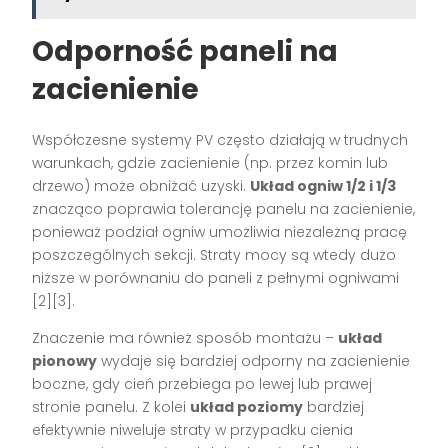
Odporność paneli na
zacienienie
Współczesne systemy PV często działają w trudnych
warunkach, gdzie zacienienie (np. przez komin lub
drzewo) może obniżać uzyski.
Układ ogniw 1/2 i 1/3
znacząco poprawia tolerancję panelu na zacienienie,
ponieważ podział ogniw umożliwia niezależną pracę
poszczególnych sekcji. Straty mocy są wtedy dużo
niższe w porównaniu do paneli z pełnymi ogniwami
[2][3].
Znaczenie ma również sposób montażu –
układ
pionowy
wydaje się bardziej odporny na zacienienie
boczne, gdy cień przebiega po lewej lub prawej
stronie panelu. Z kolei
układ poziomy
bardziej
efektywnie niweluje straty w przypadku cienia