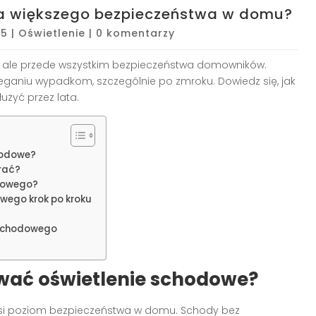
la większego bezpieczeństwa w domu?
25
|
Oświetlenie
|
0 komentarzy
ki, ale przede wszystkim bezpieczeństwa domowników.
eganiu wypadkom, szczególnie po zmroku. Dowiedz się, jak
użyć przez lata.
hodowe?
rać?
odowego?
wego krok po kroku
a schodowego
ować oświetlenie schodowe?
i poziom bezpieczeństwa w domu. Schody bez