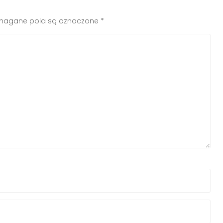
agane pola są oznaczone
*