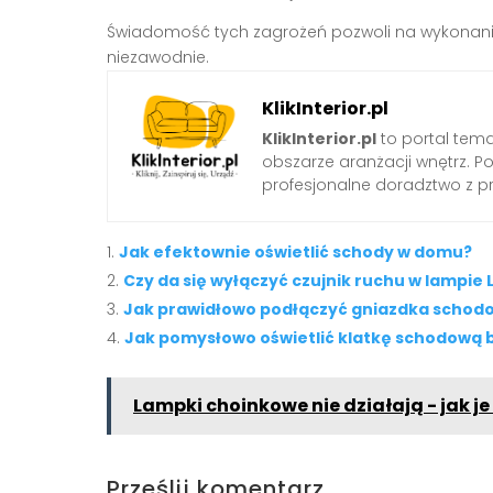
Świadomość tych zagrożeń pozwoli na wykonanie pr
niezawodnie.
KlikInterior.pl
KlikInterior.pl
to portal temat
obszarze aranżacji wnętrz. 
profesjonalne doradztwo z p
Jak efektownie oświetlić schody w domu?
Czy da się wyłączyć czujnik ruchu w lampie 
Jak prawidłowo podłączyć gniazdka schod
Jak pomysłowo oświetlić klatkę schodową b
Lampki choinkowe nie działają - jak j
Prześlij komentarz