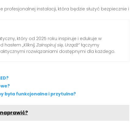
ofesjonalnej instalacji, która będzie służyć bezpiecznie i
yczny, który od 2025 roku inspiruje i edukuje w
Pod hasłem
„Kliknij, Zainspiruj się, Urządź”
łączymy
raktycznymi rozwiązaniami dostępnymi dla każdego.
LED?
owe?
y była funkcjonalna i przytulna?
e naprawić?