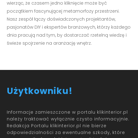
wierząc, że czasem jedno kliknięcie może być
początkiem fascynującej metamorfozy przestrzeni.
Nasz zespół łączy doświadczonych projektantów,
pasjonatów DIY i ekspertów branżowych, którzy każdego
dnia pracują nad tym, by dostarczać rzetelną wiedzę i
świeże spojrzenie na aranżację wnętrz.
Użytkowniku!
Informacje zamieszczone w portalu klikinterior.pl
należy traktować wyłącznie czysto informacyjnie.
Redakcja Portalu klikinterior.pl nie bierze
odpowiedzialności za ewentualne szkody, które