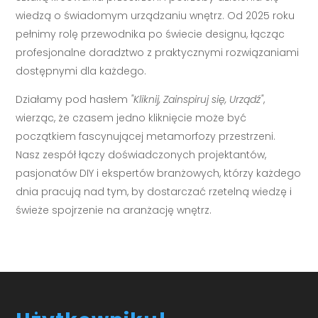
wiedzą o świadomym urządzaniu wnętrz. Od 2025 roku
pełnimy rolę przewodnika po świecie designu, łącząc
profesjonalne doradztwo z praktycznymi rozwiązaniami
dostępnymi dla każdego.
Działamy pod hasłem
"Kliknij, Zainspiruj się, Urządź"
,
wierząc, że czasem jedno kliknięcie może być
początkiem fascynującej metamorfozy przestrzeni.
Nasz zespół łączy doświadczonych projektantów,
pasjonatów DIY i ekspertów branżowych, którzy każdego
dnia pracują nad tym, by dostarczać rzetelną wiedzę i
świeże spojrzenie na aranżację wnętrz.