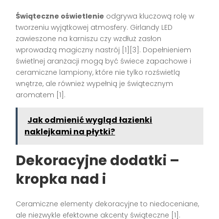
Świąteczne oświetlenie
odgrywa kluczową rolę w
tworzeniu wyjątkowej atmosfery. Girlandy LED
zawieszone na karniszu czy wzdłuż zasłon
wprowadzą magiczny nastrój [1][3]. Dopełnieniem
świetlnej aranżacji mogą być świece zapachowe i
ceramiczne lampiony, które nie tylko rozświetlą
wnętrze, ale również wypełnią je świątecznym
aromatem [1].
Jak odmienić wygląd łazienki
naklejkami na płytki?
Dekoracyjne dodatki –
kropka nad i
Ceramiczne elementy dekoracyjne to niedoceniane,
ale niezwykle efektowne akcenty świąteczne [1].