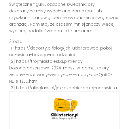
Świąteczne figurki, ozdobne świeczniki czy
dekoracyjne misy wypełnione bombkami lub
szyszkami stanowią idealne wykończenie świątecznej
aranżacji. Pamiętaj, że czasem mniej znaczy więcej –
wybieraj dodatki świadomie i z umiarem.
Źródła:
[1] https://decority.pl/blog/jak-udekorowac-pokoj-
na-swieta-bozego-narodzenia/
[2] https://trojmiasto.eska.pl/trendy-
bozonarodzeniowe-2024-masz-w-domu-kolory-
zielony-i-czerwony-wyszly-juz-z-mody-aa-Qa9C-
NDie-fZJu.html
[3] https://alleglass.pl/jak-ozdobic-pokoj-na-swieta