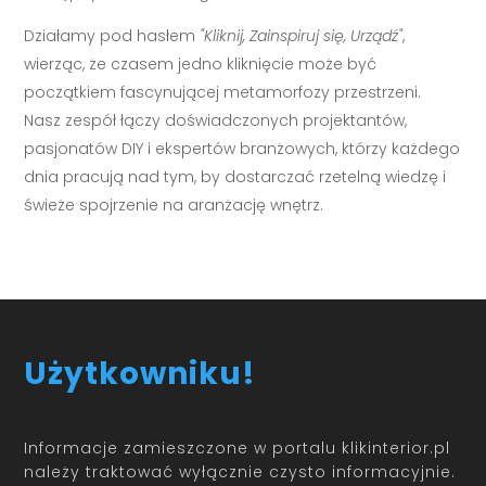
Działamy pod hasłem
"Kliknij, Zainspiruj się, Urządź"
,
wierząc, że czasem jedno kliknięcie może być
początkiem fascynującej metamorfozy przestrzeni.
Nasz zespół łączy doświadczonych projektantów,
pasjonatów DIY i ekspertów branżowych, którzy każdego
dnia pracują nad tym, by dostarczać rzetelną wiedzę i
świeże spojrzenie na aranżację wnętrz.
Użytkowniku!
Informacje zamieszczone w portalu klikinterior.pl
należy traktować wyłącznie czysto informacyjnie.