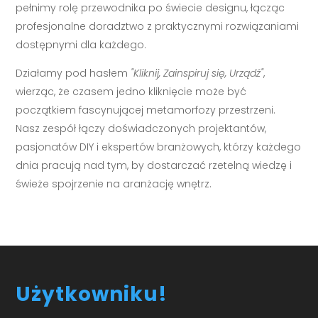
pełnimy rolę przewodnika po świecie designu, łącząc
profesjonalne doradztwo z praktycznymi rozwiązaniami
dostępnymi dla każdego.
Działamy pod hasłem
"Kliknij, Zainspiruj się, Urządź"
,
wierząc, że czasem jedno kliknięcie może być
początkiem fascynującej metamorfozy przestrzeni.
Nasz zespół łączy doświadczonych projektantów,
pasjonatów DIY i ekspertów branżowych, którzy każdego
dnia pracują nad tym, by dostarczać rzetelną wiedzę i
świeże spojrzenie na aranżację wnętrz.
Użytkowniku!