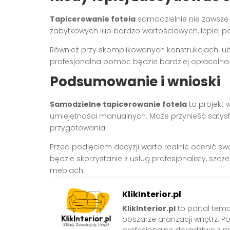
Tapicerowanie fotela
samodzielnie nie zawsze
zabytkowych lub bardzo wartościowych, lepiej po
Również przy skomplikowanych konstrukcjach lu
profesjonalna pomoc będzie bardziej opłacalna 
Podsumowanie i wnioski
Samodzielne tapicerowanie fotela
to projekt
umiejętności manualnych. Może przynieść satys
przygotowania.
Przed podjęciem decyzji warto realnie ocenić 
będzie skorzystanie z usług profesjonalisty, szc
meblach.
KlikInterior.pl
KlikInterior.pl
to portal temat
obszarze aranżacji wnętrz. 
profesjonalne doradztwo z p