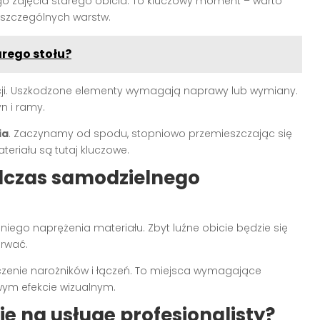
o zdjęcia starego obicia. To kluczowy moment – warto
oszczególnych warstw.
arego stołu?
kcji. Uszkodzone elementy wymagają naprawy lub wymiany.
n i ramy.
ia
. Zaczynamy od spodu, stopniowo przemieszczając się
teriału są tutaj kluczowe.
dczas samodzielnego
go naprężenia materiału. Zbyt luźne obicie będzie się
rwać.
zenie narożników i łączeń. To miejsca wymagające
wym efekcie wizualnym.
ię na usługę profesjonalisty?