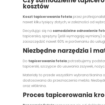
Czy samodzielne tapicero
kosztów
Koszt tapicerowania fotela
przez profesjonali
nawet kilku tysięcy złotych, w zależności od wyb
Decydując się na
samodzielne odnowienie fot
tapicerska, sprężyny (jeśli wymagają wymiany)
zaoszczędzić nawet 60% w porównaniu do usługi 
Niezbędne narzędzia i ma
Do
tapicerowania fotela
potrzebujemy podstaw
tapicerski, szczypce do usuwania zszywek, nożyczk
Materiały to przede wszystkim wybrana tkanina 
dostosowana do przeznaczenia mebla. Niezbędn
oraz włóknina.
Proces tapicerowania kro