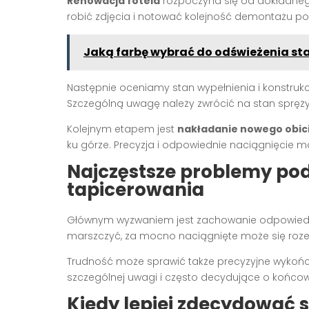
Renowacja fotela
rozpoczyna się od dokładneg
robić zdjęcia i notować kolejność demontażu p
Jaką farbę wybrać do odświeżenia st
Następnie oceniamy stan wypełnienia i konstru
Szczególną uwagę należy zwrócić na stan spręży
Kolejnym etapem jest
nakładanie nowego obic
ku górze. Precyzja i odpowiednie naciągnięcie ma
Najczęstsze problemy po
tapicerowania
Głównym wyzwaniem jest zachowanie odpowiednie
marszczyć, za mocno naciągnięte może się roze
Trudność może sprawić także precyzyjne wykońc
szczególnej uwagi i często decydujące o końco
Kiedy lepiej zdecydować s