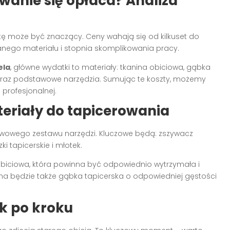
wanie się opłaca? Analiza
stę może być znaczący. Ceny wahają się od kilkuset do
ranego materiału i stopnia skomplikowania pracy.
ela
, główne wydatki to materiały: tkanina obiciowa, gąbka
 oraz podstawowe narzędzia. Sumując te koszty, możemy
profesjonalnej.
teriały do tapicerowania
owego zestawu narzędzi. Kluczowe będą: zszywacz
i tapicerskie i młotek.
obiciowa, która powinna być odpowiednio wytrzymała i
a będzie także gąbka tapicerska o odpowiedniej gęstości
k po kroku