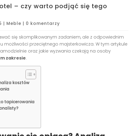
otel – czy warto podjąć się tego
5
|
Meble
|
0 komentarzy
ać się skomplikowanym zadaniem, ale z odpowiednim
ęgu możliwości przeciętnego majsterkowicza. W tym artykule
 samodzielnie oraz jakie wyzwania czekają na osoby
ym zakresie
.
naliza kosztów
wania
go tapicerowania
onalisty?