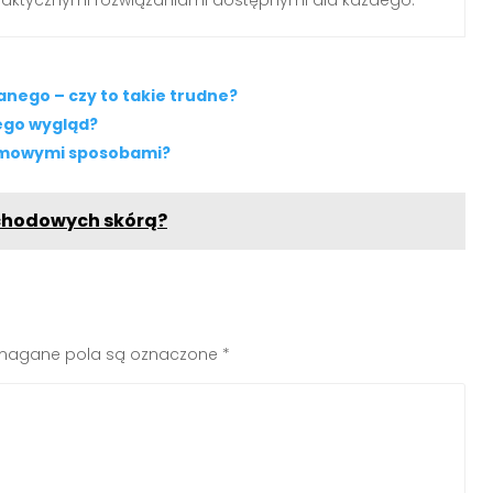
nego – czy to takie trudne?
jego wygląd?
domowymi sposobami?
ochodowych skórą?
agane pola są oznaczone
*