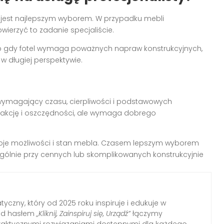
 jest najlepszym wyborem. W przypadku mebli
wierzyć to zadanie specjaliście.
b gdy fotel wymaga poważnych napraw konstrukcyjnych,
w długiej perspektywie.
 wymagający czasu, cierpliwości i podstawowych
fakcję i oszczędności, ale wymaga dobrego
swoje możliwości i stan mebla. Czasem lepszym wyborem
zególnie przy cennych lub skomplikowanych konstrukcyjnie
yczny, który od 2025 roku inspiruje i edukuje w
Pod hasłem
„Kliknij, Zainspiruj się, Urządź”
łączymy
raktycznymi rozwiązaniami dostępnymi dla każdego.