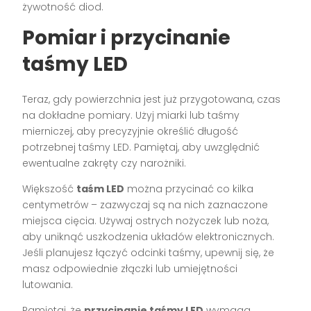
żywotność diod.
Pomiar i przycinanie
taśmy LED
Teraz, gdy powierzchnia jest już przygotowana, czas
na dokładne pomiary. Użyj miarki lub taśmy
mierniczej, aby precyzyjnie określić długość
potrzebnej taśmy LED. Pamiętaj, aby uwzględnić
ewentualne zakręty czy narożniki.
Większość
taśm LED
można przycinać co kilka
centymetrów – zazwyczaj są na nich zaznaczone
miejsca cięcia. Używaj ostrych nożyczek lub noża,
aby uniknąć uszkodzenia układów elektronicznych.
Jeśli planujesz łączyć odcinki taśmy, upewnij się, że
masz odpowiednie złączki lub umiejętności
lutowania.
Pamiętaj, że
przycinanie taśmy LED
wymaga