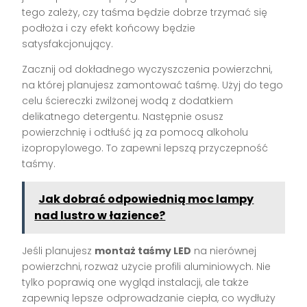
tego zależy, czy taśma będzie dobrze trzymać się
podłoża i czy efekt końcowy będzie
satysfakcjonujący.
Zacznij od dokładnego wyczyszczenia powierzchni,
na której planujesz zamontować taśmę. Użyj do tego
celu ściereczki zwilżonej wodą z dodatkiem
delikatnego detergentu. Następnie osusz
powierzchnię i odtłuść ją za pomocą alkoholu
izopropylowego. To zapewni lepszą przyczepność
taśmy.
Jak dobrać odpowiednią moc lampy
nad lustro w łazience?
Jeśli planujesz
montaż taśmy LED
na nierównej
powierzchni, rozważ użycie profili aluminiowych. Nie
tylko poprawią one wygląd instalacji, ale także
zapewnią lepsze odprowadzanie ciepła, co wydłuży