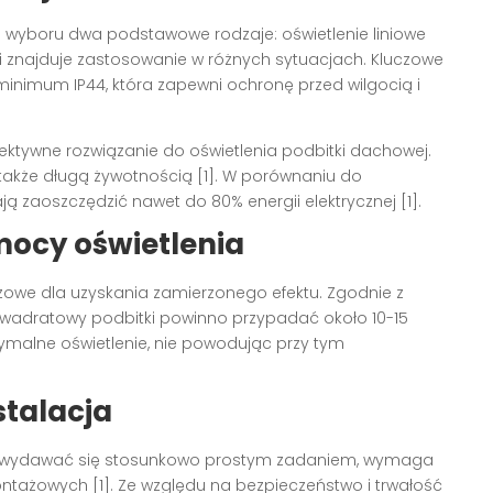
yboru dwa podstawowe rodzaje: oświetlenie liniowe
 i znajduje zastosowanie w różnych sytuacjach. Kluczowe
inimum IP44, która zapewni ochronę przed wilgocią i
ektywne rozwiązanie do oświetlenia podbitki dachowej.
 także długą żywotnością [1]. W porównaniu do
ją zaoszczędzić nawet do 80% energii elektrycznej [1].
mocy oświetlenia
czowe dla uzyskania zamierzonego efektu. Zgodnie z
kwadratowy podbitki powinno przypadać około 10-15
ymalne oświetlenie, nie powodując przy tym
stalacja
wydawać się stosunkowo prostym zadaniem, wymaga
ontażowych [1]. Ze względu na bezpieczeństwo i trwałość