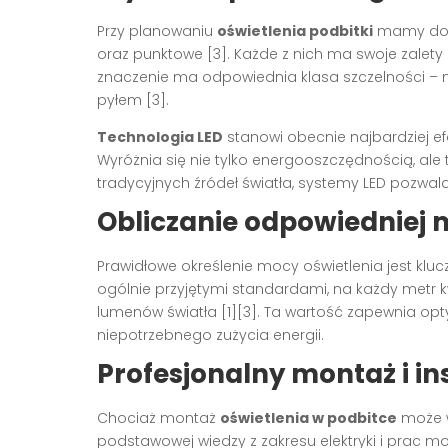
Przy planowaniu
oświetlenia podbitki
mamy do w
oraz punktowe [3]. Każde z nich ma swoje zalety
znaczenie ma odpowiednia klasa szczelności – m
pyłem [3].
Technologia LED
stanowi obecnie najbardziej ef
Wyróżnia się nie tylko energooszczędnością, ale
tradycyjnych źródeł światła, systemy LED pozwala
Obliczanie odpowiedniej 
Prawidłowe określenie mocy oświetlenia jest klu
ogólnie przyjętymi standardami, na każdy metr 
lumenów światła [1][3]. Ta wartość zapewnia opt
niepotrzebnego zużycia energii.
Profesjonalny montaż i in
Chociaż montaż
oświetlenia w podbitce
może 
podstawowej wiedzy z zakresu elektryki i prac m