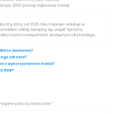
e-lampy-2022-poznaj-najnowsze-trendy
yczny, który od 2025 roku inspiruje i edukuje w
Pod hasłem
„Kliknij, Zainspiruj się, Urządź”
łączymy
raktycznymi rozwiązaniami dostępnymi dla każdego.
dbitce dachowej?
szego zdrowia?
owe z wykorzystaniem ledów?
ED RGB?
agane pola są oznaczone
*