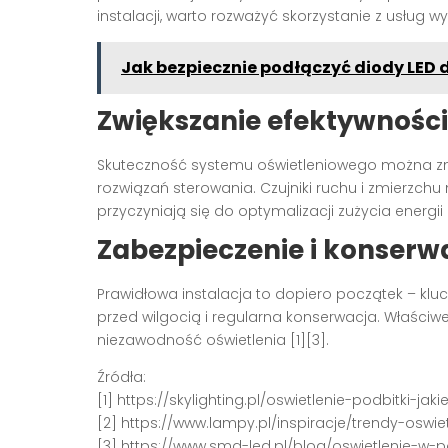
instalacji, warto rozważyć skorzystanie z usług w
Jak bezpiecznie podłączyć diody LED 
Zwiększanie efektywnośc
Skuteczność systemu oświetleniowego można zn
rozwiązań sterowania. Czujniki ruchu i zmierzchu 
przyczyniają się do optymalizacji zużycia energii [
Zabezpieczenie i konserw
Prawidłowa instalacja to dopiero początek – k
przed wilgocią i regularna konserwacja. Właściwe
niezawodność oświetlenia [1][3].
Źródła:
[1] https://skylighting.pl/oswietlenie-podbitki-ja
[2] https://www.lampy.pl/inspiracje/trendy-oswie
[3] https://www.smd-led.pl/blog/oswietlenie-w