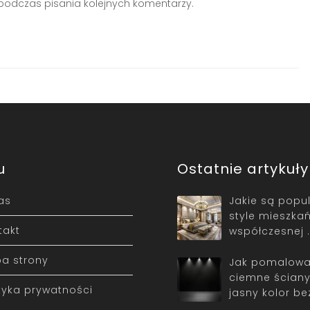
podczas pisania kolejnych komentarzy.
u
Ostatnie artykuły
as
Jakie są popu
style mieszka
takt
współczesnej 
a strony
Jak pomalow
ciemne ściany
ityka prywatności
jasny kolor be