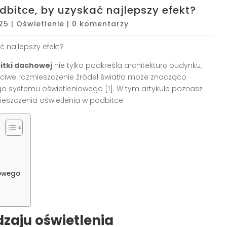
dbitce, by uzyskać najlepszy efekt?
25
|
Oświetlenie
|
0 komentarzy
ć najlepszy efekt?
itki dachowej
nie tylko podkreśla architekturę budynku,
łaściwe rozmieszczenie źródeł światła może znacząco
go systemu oświetleniowego [1]. W tym artykule poznasz
ieszczenia oświetlenia w podbitce.
iowego
zaju oświetlenia