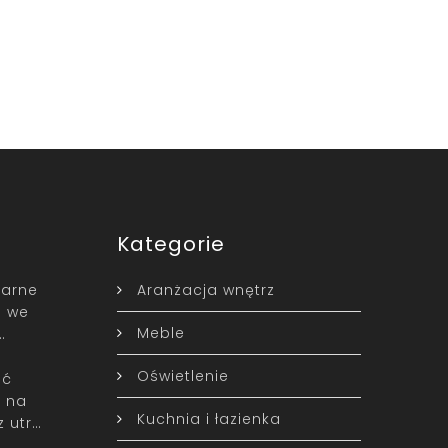
Kategorie
larne
Aranżacja wnętrz
ń we
Meble
…
Oświetlenie
ać
 na
Kuchnia i łazienka
z utr…