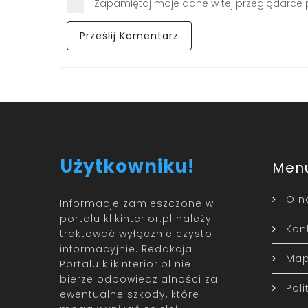
Zapamiętaj moje dane w tej przeglądarce 
Użytkowniku!
Men
O n
Informacje zamieszczone w
portalu klikinterior.pl należy
Kon
traktować wyłącznie czysto
informacyjnie. Redakcja
Map
Portalu klikinterior.pl nie
bierze odpowiedzialności za
Pol
ewentualne szkody, które