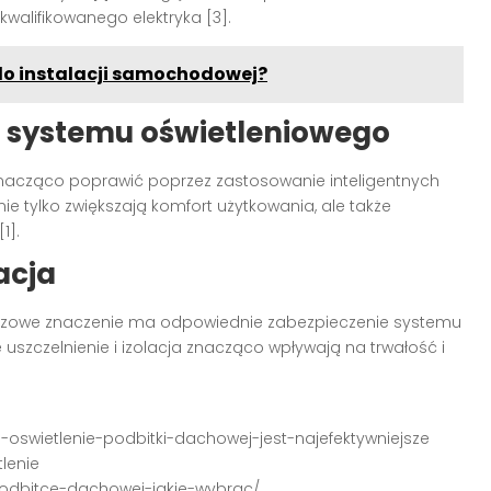
ykwalifikowanego elektryka [3].
do instalacji samochodowej?
i systemu oświetleniowego
acząco poprawić poprzez zastosowanie inteligentnych
nie tylko zwiększają komfort użytkowania, ale także
1].
acja
luczowe znaczenie ma odpowiednie zabezpieczenie systemu
 uszczelnienie i izolacja znacząco wpływają na trwałość i
kie-oswietlenie-podbitki-dachowej-jest-najefektywniejsze
tlenie
-podbitce-dachowej-jakie-wybrac/