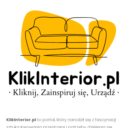
KlikInterior.pl
to portal, który narodził się z fascynacji
sztuką kreowania przestrzeni i potrzeby dzielenia się