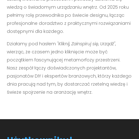
wiedzą o świadomym urządzaniu wnętrz. Od 2025 roku
pełnimy rolę przewodnika po świecie designu, łącząc
profesjonalne doradztwo z praktycznymi rozwiązaniami
dostępnymi dla każdego.
Działamy pod hasłem
"Kliknij, Zainspiruj się, Urządź"
,
wierząc, że czasem jedno kliknięcie może być
początkiem fascynującej metamorfozy przestrzeni.
Nasz zespół łączy doświadczonych projektantów,
pasjonatów DIY i ekspertów branżowych, którzy każdego
dnia pracują nad tym, by dostarczać rzetelną wiedzę i
świeże spojrzenie na aranżację wnętrz.