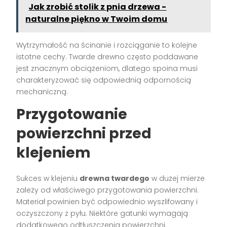
Jak zrobić stolik z pnia drzewa -
naturalne piękno w Twoim domu
Wytrzymałość na ścinanie i rozciąganie to kolejne
istotne cechy. Twarde drewno często poddawane
jest znacznym obciążeniom, dlatego spoina musi
charakteryzować się odpowiednią odpornością
mechaniczną.
Przygotowanie
powierzchni przed
klejeniem
Sukces w klejeniu
drewna twardego
w dużej mierze
zależy od właściwego przygotowania powierzchni.
Materiał powinien być odpowiednio wyszlifowany i
oczyszczony z pyłu. Niektóre gatunki wymagają
dodatkowego odtłuszczenia powierzchni.