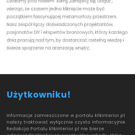
Działamy pod hasłem
"Kliknij, Zainspiruj się, Urządź"
,
wierząc, że czasem jedno kliknięcie może być
początkiem fascynującej metamorfozy przestrzeni.
Nasz zespół łączy doświadczonych projektantów,
pasjonatów DIY i ekspertów branżowych, którzy każdego
dnia pracują nad tym, by dostarczać rzetelną wiedzę i
świeże spojrzenie na aranżację wnętrz.
Użytkowniku!
Informacje zamieszczone w portalu klikinterior.pl
należy traktować wyłącznie czysto informacyjnie.
Redakcja Portalu klikinterior.pl nie bierze