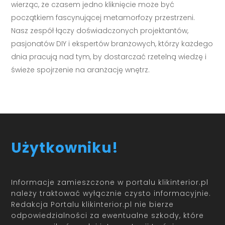
wierząc, że czasem jedno kliknięcie może być
początkiem fascynującej metamorfozy przestrzeni.
Nasz zespół łączy doświadczonych projektantów,
pasjonatów DIY i ekspertów branżowych, którzy każdego
dnia pracują nad tym, by dostarczać rzetelną wiedzę i
świeże spojrzenie na aranżację wnętrz.
Użytkowniku!
Informacje zamieszczone w portalu klikinterior.pl
należy traktować wyłącznie czysto informacyjnie.
Redakcja Portalu klikinterior.pl nie bierze
odpowiedzialności za ewentualne szkody, które