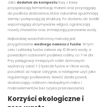
Jako
dodatek do kompostu
fusy z kawy
przyspieszają fermentację materii oraz przyciągają
do podłoża dżdżownice, które naturalnie spulchniają
ziemię i polepszają jej strukturę. Po dodaniu do ściółki
wspomagają utrzymywanie wilgoci, ograniczają
rozwój chwastów oraz zmniejszają parowanie wody.
Najbardziej wszechstronną metodą jest
przygotowanie
wodnego nawozu z fusów
. W tym
celu 1 szklankę fusów zalewa się 10 litrami wody, a
powstałym roztworem podlewa rośliny co 7-14 dni.
Przy pielęgnacji mniejszych roślin domowych
wystarczy zalać 1-2 łyżeczki fusów w 1 litrze wody,
poczekać aż napar ostygnie, a następnie użyć jako
regularnego podlewania. Nawóz działa powoli,
dostarczając roślinom niezbędnych mikro i
makroelementów bez ryzyka przenawożenia.
Korzyści ekologiczne i