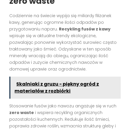
zero waste
Codziennie na świecie wypija się miliardy filiżanek
kawy, generując ogromne ilości odpadów po
przygotowaniu naparu.
Recykling fusów z kawy
wpisuje się w aktualne trendy ekologiczne,
pozwalając ponownie wykorzystać surowiec często
traktowany jako śmieć. Odzyskane w ten sposób
minerały wracają do obiegu, ograniczając ilość
odpadów i zużycie chemicznych nawozów w
domowej uprawie oraz ogrodnictwie.
Skalniaki z gruzu - piękny ogród z
materiałów z rozbiórki
Stosowanie fusów jako nawozu angażuje się w ruch
zero waste
i wspiera recykling organicznych
pozostałości kuchennych. Redukuje ilość śmieci,
poprawia zdrowie roślin, wzmacnia strukturę gleby i