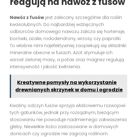
reagują na nawóz z fusów
Nawóz z fusów
jest zalecany szczególnie dla roślin
kwasolubnych. Do najbardziej wdzięcznych
odbiorców domowego nawozu zalicza się hortensje,
borówki, azalie, rododendrony, wrzosy czy paprotki.
To właśnie nimi najefektywniej zaopiekują się składniki
mineralne obecne w fusach. Azot stymuluje ich
wzrost zielonej masy, a potas oraz magnez regulują
intensywność i jakość kwitnienia.
Kreatywne pomysły na wykorzystanie
drewnianych skrzynek w domu i ogrodzie
Kwaśny odczyn fusów sprzyja właściwemu rozwojowi
tych gatunków, jednak przy rozsądnym, bieżącym
stosowaniu nie powoduje nadmiernego zakwaszenia
gleby. Niewielkie ilości zastosowane w domowych
donicach czy ogrodzie nie zagrożą roślinom