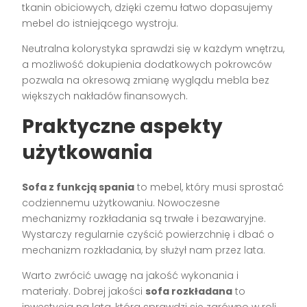
tkanin obiciowych, dzięki czemu łatwo dopasujemy
mebel do istniejącego wystroju.
Neutralna kolorystyka sprawdzi się w każdym wnętrzu,
a możliwość dokupienia dodatkowych pokrowców
pozwala na okresową zmianę wyglądu mebla bez
większych nakładów finansowych.
Praktyczne aspekty
użytkowania
Sofa z funkcją spania
to mebel, który musi sprostać
codziennemu użytkowaniu. Nowoczesne
mechanizmy rozkładania są trwałe i bezawaryjne.
Wystarczy regularnie czyścić powierzchnię i dbać o
mechanizm rozkładania, by służył nam przez lata.
Warto zwrócić uwagę na jakość wykonania i
materiały. Dobrej jakości
sofa rozkładana
to
inwestycja na lata, która sprawdzi się zarówno w roli