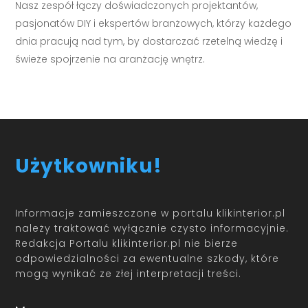
Nasz zespół łączy doświadczonych projektantów,
pasjonatów DIY i ekspertów branżowych, którzy każdego
dnia pracują nad tym, by dostarczać rzetelną wiedzę i
świeże spojrzenie na aranżację wnętrz.
Użytkowniku!
Informacje zamieszczone w portalu klikinterior.pl
należy traktować wyłącznie czysto informacyjnie.
Redakcja Portalu klikinterior.pl nie bierze
odpowiedzialności za ewentualne szkody, które
mogą wynikać ze złej interpretacji treści.